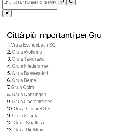
Città più importanti per Gru
1
.
Gru a Eschenbach SG
2
.
Gru a Wollerau
3
.
Gru a Tavanasa
4
.
Gru a Niederurnen
5
.
Gru a Bassersdorf
6
.
Gru a Berna
7
.
Gru a Coira
8
.
Gru a Oensingen
9
.
Gru a Oberentfelden
10
.
Gru a Oberriet SG
11
.
Gru a Schötz
12
.
Gru a Sciaffusa
13
.
Gru a Dietlikon