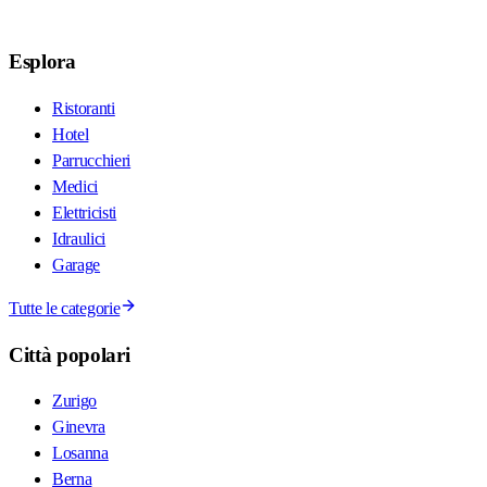
Esplora
Ristoranti
Hotel
Parrucchieri
Medici
Elettricisti
Idraulici
Garage
Tutte le categorie
Città popolari
Zurigo
Ginevra
Losanna
Berna