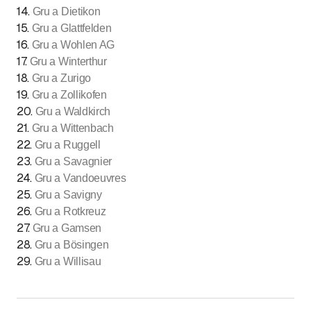
14
.
Gru a Dietikon
15
.
Gru a Glattfelden
16
.
Gru a Wohlen AG
17
.
Gru a Winterthur
18
.
Gru a Zurigo
19
.
Gru a Zollikofen
20
.
Gru a Waldkirch
21
.
Gru a Wittenbach
22
.
Gru a Ruggell
23
.
Gru a Savagnier
24
.
Gru a Vandoeuvres
25
.
Gru a Savigny
26
.
Gru a Rotkreuz
27
.
Gru a Gamsen
28
.
Gru a Bösingen
29
.
Gru a Willisau