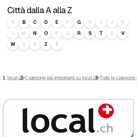
Città dalla A alla Z
A
B
C
D
E
F
G
H
I
J
K
L
M
N
O
P
Q
R
S
T
U
V
W
X
Y
Z
#
•
•
local.ch
Categorie più importanti su local.ch
Tutte le categorie 