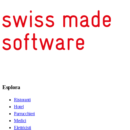
Esplora
Ristoranti
Hotel
Parrucchieri
Medici
Elettricisti