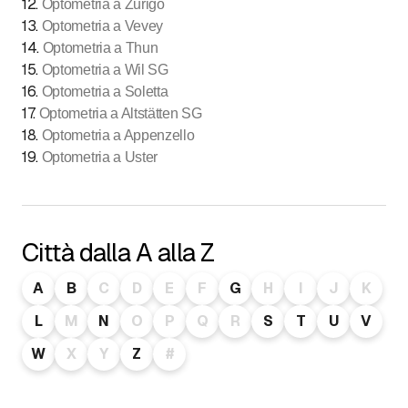
12
.
Optometria a Zurigo
13
.
Optometria a Vevey
14
.
Optometria a Thun
15
.
Optometria a Wil SG
16
.
Optometria a Soletta
17
.
Optometria a Altstätten SG
18
.
Optometria a Appenzello
19
.
Optometria a Uster
Città dalla A alla Z
A
B
C
D
E
F
G
H
I
J
K
L
M
N
O
P
Q
R
S
T
U
V
W
X
Y
Z
#