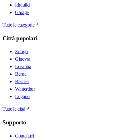
Idraulici
Garage
Tutte le categorie
Città popolari
Zurigo
Ginevra
Losanna
Berna
Basilea
Winterthur
Lugano
Tutte le città
Supporto
Contattaci