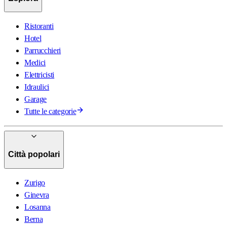
Ristoranti
Hotel
Parrucchieri
Medici
Elettricisti
Idraulici
Garage
Tutte le categorie
Città popolari
Zurigo
Ginevra
Losanna
Berna