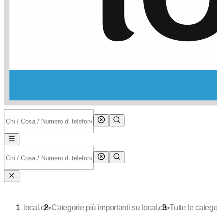
•
•
local.ch
Categorie più importanti su local.ch
Tutte le catego