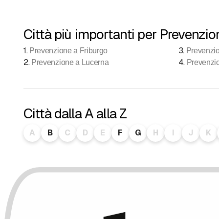
Città più importanti per Prevenzio
1
.
3
.
Prevenzione a Friburgo
Prevenzi
2
.
4
.
Prevenzione a Lucerna
Prevenzi
Città dalla A alla Z
A
B
C
D
E
F
G
H
I
J
K