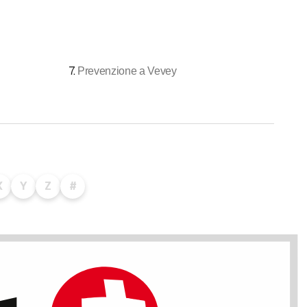
7
.
Prevenzione a Vevey
X
Y
Z
#