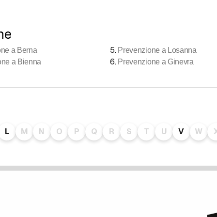
ne
5
.
one a Berna
Prevenzione a Losanna
6
.
one a Bienna
Prevenzione a Ginevra
L
M
N
O
P
Q
R
S
T
U
V
W