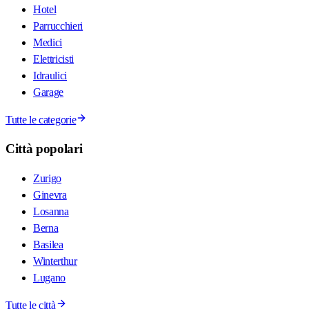
Hotel
Parrucchieri
Medici
Elettricisti
Idraulici
Garage
Tutte le categorie
Città popolari
Zurigo
Ginevra
Losanna
Berna
Basilea
Winterthur
Lugano
Tutte le città