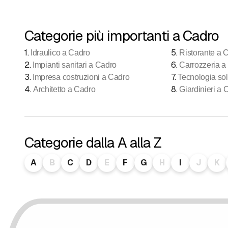
Categorie più importanti a Cadro
1
.
5
.
Idraulico a Cadro
Ristorante a 
2
.
6
.
Impianti sanitari a Cadro
Carrozzeria a
3
.
7
.
Impresa costruzioni a Cadro
Tecnologia sol
4
.
8
.
Architetto a Cadro
Giardinieri a 
Categorie dalla A alla Z
A
B
C
D
E
F
G
H
I
J
K