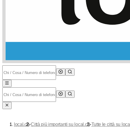
•
•
local.ch
Città più importanti su local.ch
Tutte le città su loca