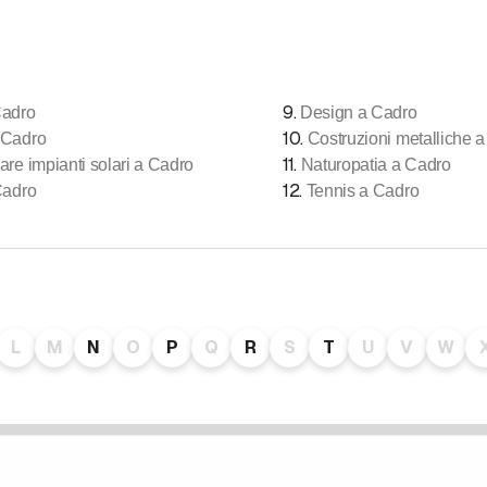
9
.
Cadro
Design a Cadro
10
.
 Cadro
Costruzioni metalliche 
11
.
are impianti solari a Cadro
Naturopatia a Cadro
12
.
Cadro
Tennis a Cadro
L
M
N
O
P
Q
R
S
T
U
V
W