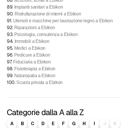
88
.
Iscrizioni, scritte a Ebikon
89
.
Impianti sanitari a Ebikon
90
.
Ristrutturazione di interni a Ebikon
91
.
Utensili e macchine per lavorazione legno a Ebikon
92
.
Riparazioni a Ebikon
93
.
Psicologia, consulenza a Ebikon
94
.
Immobili a Ebikon
95
.
Medici a Ebikon
96
.
Pedicure a Ebikon
97
.
Fiduciaria a Ebikon
98
.
Fisioterapia a Ebikon
99
.
Naturopatia a Ebikon
100
.
Scuola privata a Ebikon
Categorie dalla A alla Z
A
B
C
D
E
F
G
H
I
J
K