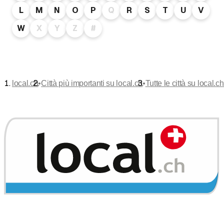
L
M
N
O
P
Q
R
S
T
U
V
W
X
Y
Z
#
•
•
local.ch
Città più importanti su local.ch
Tutte le città su local.ch