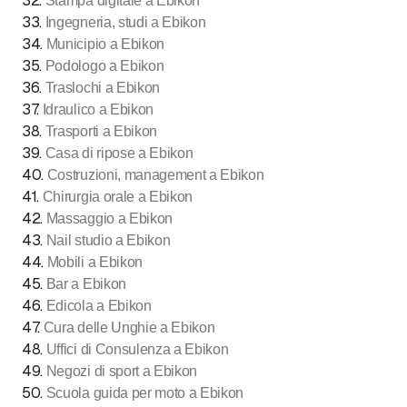
32
.
Stampa digitale a Ebikon
33
.
Ingegneria, studi a Ebikon
34
.
Municipio a Ebikon
35
.
Podologo a Ebikon
36
.
Traslochi a Ebikon
37
.
Idraulico a Ebikon
38
.
Trasporti a Ebikon
39
.
Casa di ripose a Ebikon
40
.
Costruzioni, management a Ebikon
41
.
Chirurgia orale a Ebikon
42
.
Massaggio a Ebikon
43
.
Nail studio a Ebikon
44
.
Mobili a Ebikon
45
.
Bar a Ebikon
46
.
Edicola a Ebikon
47
.
Cura delle Unghie a Ebikon
48
.
Uffici di Consulenza a Ebikon
49
.
Negozi di sport a Ebikon
50
.
Scuola guida per moto a Ebikon