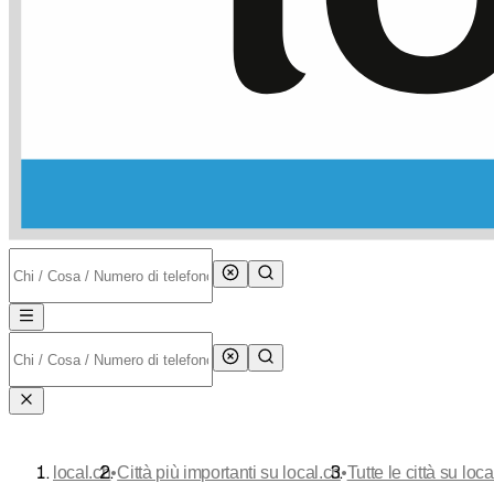
•
•
local.ch
Città più importanti su local.ch
Tutte le città su loca