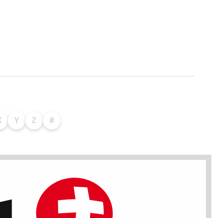
X
Y
Z
#