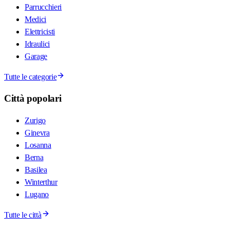
Parrucchieri
Medici
Elettricisti
Idraulici
Garage
Tutte le categorie
Città popolari
Zurigo
Ginevra
Losanna
Berna
Basilea
Winterthur
Lugano
Tutte le città