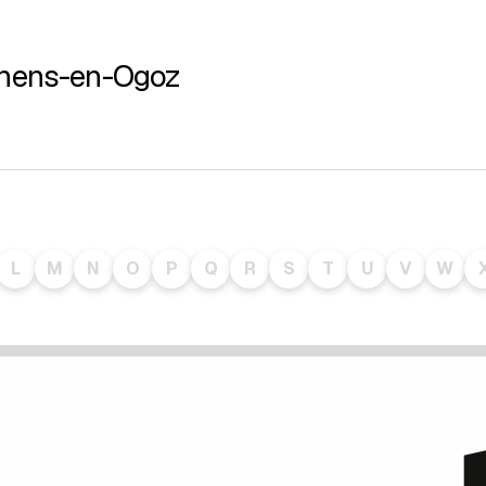
ernens-en-Ogoz
L
M
N
O
P
Q
R
S
T
U
V
W