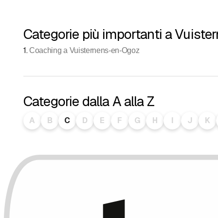
Categorie più importanti a Vuist
1
.
Coaching a Vuisternens-en-Ogoz
Categorie dalla A alla Z
A
B
C
D
E
F
G
H
I
J
K