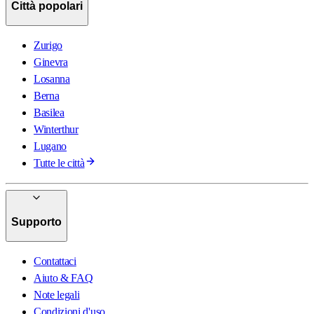
Città popolari
Zurigo
Ginevra
Losanna
Berna
Basilea
Winterthur
Lugano
Tutte le città
Supporto
Contattaci
Aiuto & FAQ
Note legali
Condizioni d'uso