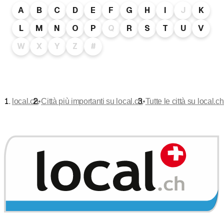
A
B
C
D
E
F
G
H
I
J
K
L
M
N
O
P
Q
R
S
T
U
V
W
X
Y
Z
#
•
•
local.ch
Città più importanti su local.ch
Tutte le città su local.ch