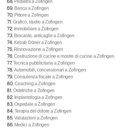
68
.
Pediatra a Zofingen
69
.
Banca a Zofingen
70
.
Pittore a Zofingen
71
.
Grafico, studio a Zofingen
72
.
Immobiliare a Zofingen
73
.
Brocante, anticaglie a Zofingen
74
.
Kebab Döner a Zofingen
75
.
Rinnovazione a Zofingen
76
.
Costruzione di cucine e mostre di cucine a Zofingen
77
.
Tecnica pubblicitaria a Zofingen
78
.
Automobili, concessionari a Zofingen
79
.
Consulenza fiscale a Zofingen
80
.
Coaching a Zofingen
81
.
Ostetriche a Zofingen
82
.
Implantologia a Zofingen
83
.
Ospedale a Zofingen
84
.
Terapia del dolore a Zofingen
85
.
Valutazioni a Zofingen
86
.
Medici a Zofingen