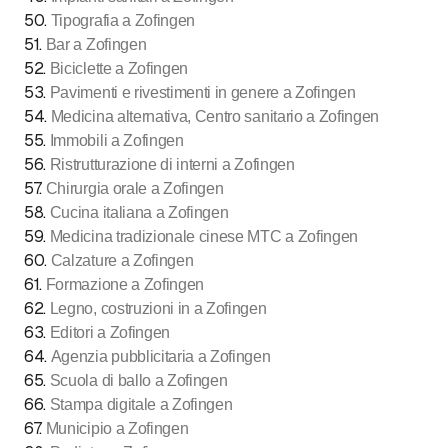
50
.
Tipografia a Zofingen
51
.
Bar a Zofingen
52
.
Biciclette a Zofingen
53
.
Pavimenti e rivestimenti in genere a Zofingen
54
.
Medicina alternativa, Centro sanitario a Zofingen
55
.
Immobili a Zofingen
56
.
Ristrutturazione di interni a Zofingen
57
.
Chirurgia orale a Zofingen
58
.
Cucina italiana a Zofingen
59
.
Medicina tradizionale cinese MTC a Zofingen
60
.
Calzature a Zofingen
61
.
Formazione a Zofingen
62
.
Legno, costruzioni in a Zofingen
63
.
Editori a Zofingen
64
.
Agenzia pubblicitaria a Zofingen
65
.
Scuola di ballo a Zofingen
66
.
Stampa digitale a Zofingen
67
.
Municipio a Zofingen