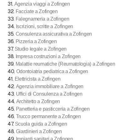
31
.
Agenzia viaggi a Zofingen
32
.
Facciate a Zofingen
33
.
Falegnameria a Zofingen
34
.
Iscrizioni, scritte a Zofingen
35
.
Consulenza assicurativa a Zofingen
36
.
Pizzeria a Zofingen
37
.
Studio legale a Zofingen
38
.
Impresa costruzioni a Zofingen
39
.
Malattie reumatiche (Reumatologia) a Zofingen
40
.
Odontoiatria pediatrica a Zofingen
41
.
Elettricista a Zofingen
42
.
Agenzia immobiliare a Zofingen
43
.
Uffici di Consulenza a Zofingen
44
.
Architetto a Zofingen
45
.
Panetteria e pasticceria a Zofingen
46
.
Trucco permanente a Zofingen
47
.
Scuola guida a Zofingen
48
.
Giardinieri a Zofingen
49
.
Impianti sanitari a Zofingen