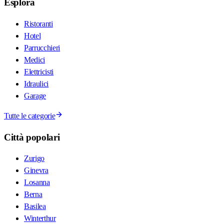
Esplora
Ristoranti
Hotel
Parrucchieri
Medici
Elettricisti
Idraulici
Garage
Tutte le categorie
Città popolari
Zurigo
Ginevra
Losanna
Berna
Basilea
Winterthur