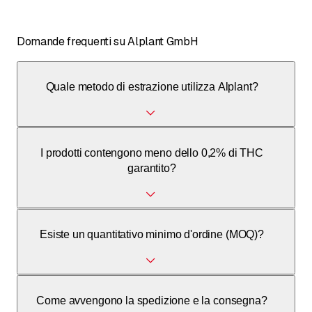
Domande frequenti su Alplant GmbH
Quale metodo di estrazione utilizza Alplant?
Alplant utilizza principalmente l'estrazione con CO2
I prodotti contengono meno dello 0,2% di THC
supercritica. Per determinati cannabinoidi viene utilizzato
garantito?
un metodo di estrazione con etanolo.
Sì, ogni lotto viene analizzato nel laboratorio interno.
Esiste un quantitativo minimo d'ordine (MOQ)?
Alplant garantisce che tutti i prodotti in uscita abbiano un
contenuto di THC inferiore allo 0,2%.
Sì, per i fiori di CBD il MOQ è di 100 grammi. Per gli oli è di
Come avvengono la spedizione e la consegna?
50 bottiglie o 0,5 litri. Il volume minimo di transazione è di