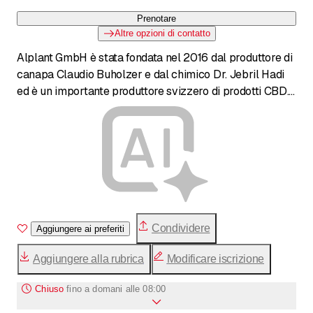
Prenotare
Altre opzioni di contatto
Alplant GmbH è stata fondata nel 2016 dal produttore di
canapa Claudio Buholzer e dal chimico Dr. Jebril Hadi
ed è un importante produttore svizzero di prodotti CBD.
L'azienda con sede a Berna produce secondo rigorose
direttive biologiche senza pesticidi e gestisce un proprio
laboratorio riconosciuto dall'UFSP per le analisi dei
cannabinoidi. Alplant rifornisce il commercio all'ingrosso
europeo con fiori, oli ed estratti.
Condividere
Aggiungere ai preferiti
Aggiungere alla rubrica
Modificare iscrizione
Chiuso
fino a
domani alle 08:00