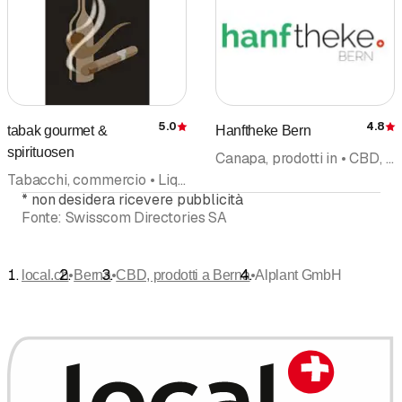
5.0
4.8
tabak gourmet &
Hanftheke Bern
Recensione
spirituosen
Canapa, prodotti in • CBD, prodotti • Farmacia • Drogheria • Cosmetica naturale • Naturopatia • Terapie naturali/Naturopatia • Online Shopping
Tabacchi, commercio • Liquori • CBD, prodotti • Shisha • Sigari • Fumatori, articoli
*
non desidera ricevere pubblicità
Fonte:
Swisscom Directories SA
•
•
•
local.ch
Berna
CBD, prodotti a Berna
Alplant GmbH