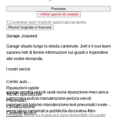
Prenotare
Altre opzioni di contatto
Contiene testi tradotti automaticamente.
Mostra l'originale in francese
Garage Jospeed
Garage situato lungo la strada cantonale. Joël e il suo team
saranno lieti di fornire informazioni sui guasti o rispondere
alle vostre domande.
I nostri servizi
Centro auto
Riparazioni rapide
garage-vendita-veicoli-usati-nuovi-riparazione-meccanica-
Tecnici specializzati
carrozzeria-pulizia-manutenzione-perizia-veicoli
Pneumatici
commerciali-turismo-manutenzione-test-pneumatici-ruote-
Climatizzazione
verniciatura-lamieristica-pubblicità-decorativa-filtro-
Controllo tecnico
Le nostre offerte su Autoscout sono disponibili cliccando