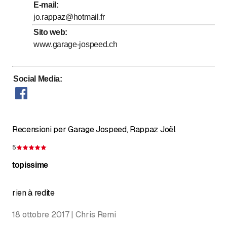
E-mail
:
Domenica
Chiuso
jo.rappaz@hotmail.fr
Sito web
:
Samstag nach Vereinbarung
www.garage-jospeed.ch
Social Media
:
Recensioni per Garage Jospeed, Rappaz Joël
5
Recensione 5 su 5 stelle
topissime
rien à redite
18 ottobre 2017 | Chris Remi