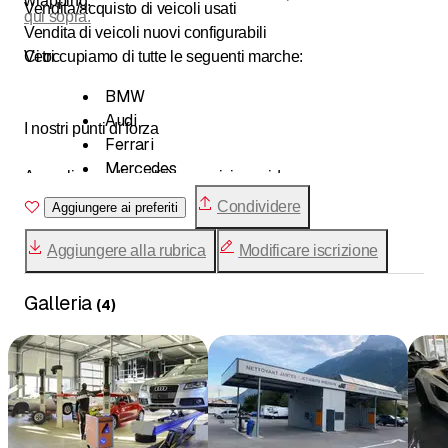
wrapping.
Vendita/acquisto di veicoli usati
qui sopra.
Vendita di veicoli nuovi configurabili
Vetri
Ci occupiamo di tutte le seguenti marche:
BMW
Audi
I nostri punti di forza
Ferrari
Mercedes
Accoglienza di qualità e servizio rapido
Porsche
Consulenza e servizi personalizzati
Condividere
Aggiungere ai preferiti
Maserati
Attrezzature tecniche all'avanguardia
Volvo
Prezzi trasparenti
Aggiungere alla rubrica
Modificare iscrizione
Subaru
Isuzu
Venite a scoprire i nostri nuovi modelli.
Galleria
(
4
)
Citroën
Renault
Saremo lieti di darvi il benvenuto, a presto.
Peugeot
Honda
VW
Mitsubishi