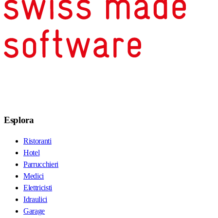
Esplora
Ristoranti
Hotel
Parrucchieri
Medici
Elettricisti
Idraulici
Garage