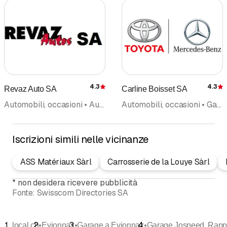
4.3
4.3
Revaz Auto SA
Carline Boisset SA
Recensione
Automobili, occasioni • Autodemolizioni • Pezzi di ricambio • Garage • Carrozzeria • Occasioni
Automobili, occasioni • Garage • Automobili, concessionari • Pneumatici • Autonoleggio
Iscrizioni simili nelle vicinanze
ASS Matériaux Sàrl
Carrosserie de la Louye Sàrl
*
non desidera ricevere pubblicità
Fonte:
Swisscom Directories SA
•
•
•
local.ch
Evionnaz
Garage a Evionnaz
Garage Jospeed, Rapp