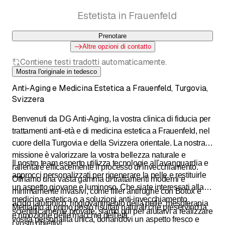
Estetista in Frauenfeld
Prenotare
Altre opzioni di contatto
Contiene testi tradotti automaticamente.
Mostra l'originale in tedesco
Anti-Aging e Medicina Estetica a Frauenfeld, Turgovia,
Svizzera
Benvenuti da DG Anti-Aging, la vostra clinica di fiducia per
trattamenti anti-età e di medicina estetica a Frauenfeld, nel
cuore della Turgovia e della Svizzera orientale. La nostra
missione è valorizzare la vostra bellezza naturale e
Il nostro team esperto utilizza tecnologie all'avanguardia e
rallentare efficacemente il processo di invecchiamento.
approcci personalizzati per rigenerare la pelle e restituirle
Offriamo una vasta gamma di trattamenti moderni e
un aspetto giovane e luminoso. Che siate interessati alla
minimamente invasivi, come filler antirughe con Botox e
medicina estetica o a soluzioni anti-invecchiamento
acido ialuronico, ringiovanimento della pelle, mesoterapia
Mettiamo al primo posto risultati naturali che preservino la
scientificamente provate, siamo qui per aiutarvi a realizzare
e rimozione delle macchie dell'età.
vostra personalità unica, donandovi un aspetto fresco e
i vostri obiettivi.