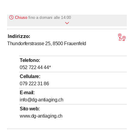
Chiuso
fino a
domani alle 14:00
Indirizzo
:
fino a
Lunedì
14
:
00
-
19
:
00
Thundorferstrasse 25, 8500
Frauenfeld
fino a
fino a
Martedì
10
:
00
-
11
:
30
/ 14
:
00
-
19
:
00
fino a
Mercoledì
10
:
00
-
19
:
00
Telefono
:
fino a
Giovedì
14
:
00
-
19
:
00
052 722 44 44
*
fino a
fino a
Venerdì
10
:
00
-
11
:
30
/ 14
:
00
-
19
:
00
Cellulare
:
079 222 31 86
fino a
Sabato
*
10
:
00
-
16
:
00
E-mail
:
Domenica
Chiuso
info@dg-antiaging.ch
Giorni contrassegnati da * su appuntamento
Sito web
:
www.dg-antiaging.ch