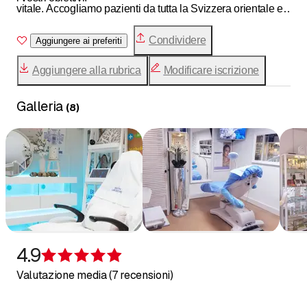
vitale. Accogliamo pazienti da tutta la Svizzera orientale e
oltre, offrendovi soluzioni avanzate per la cura della pelle e
Condividere
la bellezza. Scoprite con noi il futuro dell'anti-aging.
Aggiungere ai preferiti
Aggiungere alla rubrica
Modificare iscrizione
Galleria
(
8
)
4.9
Recensione 4,9 su 5 stelle
Valutazione media (7 recensioni)