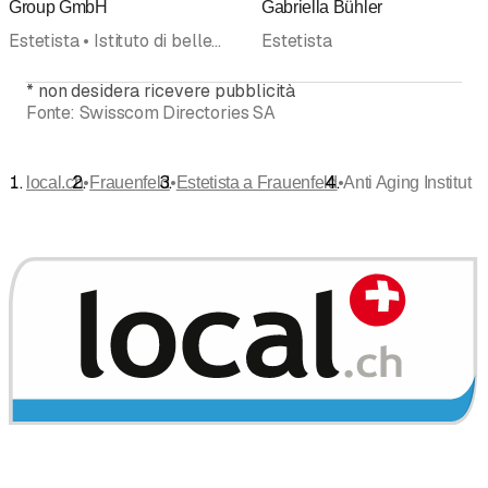
Group GmbH
Gabriella Bühler
Estetista • Istituto di bellezza • Dimagrimento, centro • Dietetica, consulenza • Cosmetici
Estetista
*
non desidera ricevere pubblicità
Fonte:
Swisscom Directories SA
•
•
•
local.ch
Frauenfeld
Estetista a Frauenfeld
Anti Aging Institut