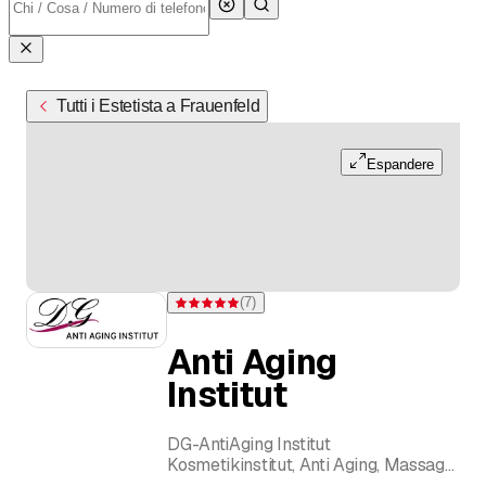
Tutti i Estetista a Frauenfeld
Espandere
(
7
)
Valutazione 4,9 di 5 stelle su 7 valutazioni
Anti Aging
Institut
DG-AntiAging Institut
Kosmetikinstitut, Anti Aging, Massage,
Permanent Make-Up