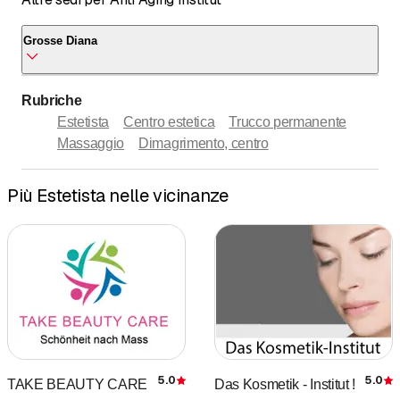
Grosse Diana
Grosse Diana
Rubriche
Klingenbergstrasse 2A
Estetista
Centro estetica
Trucco permanente
8508 Homburg
Massaggio
Dimagrimento, centro
Telefonare
Più Estetista nelle vicinanze
5.0
5.0
TAKE BEAUTY CARE
Das Kosmetik - Institut !
Recensione