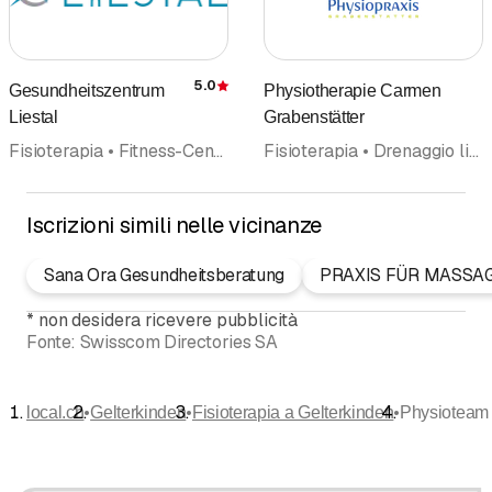
5.0
Gesundheitszentrum
Physiotherapie Carmen
Recensione
Liestal
Grabenstätter
Fisioterapia • Fitness-Center • Riabilitazione • Personal Training • Esercizi per il pavimento pelvico • Drenaggio linfatico • Massaggio • Massaggi curativi e sportivi
Fisioterapia • Drenaggio linfatico • Riabilitazione • Pilates • Terapia manuale
Iscrizioni simili nelle vicinanze
Sana Ora Gesundheitsberatung
PRAXIS FÜR MASSA
*
non desidera ricevere pubblicità
Fonte:
Swisscom Directories SA
•
•
•
local.ch
Gelterkinden
Fisioterapia a Gelterkinden
Physioteam 