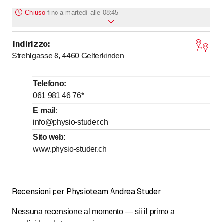
Chiuso
fino a
martedì alle 08:45
Indirizzo
:
Lunedì
Chiuso
Strehlgasse 8, 4460
Gelterkinden
fino a
Martedì
8
:
45
-
15
:
30
fino a
Mercoledì
8
:
45
-
18
:
00
Telefono
:
Giovedì
Chiuso
061 981 46 76
*
fino a
Venerdì
8
:
45
-
17
:
30
E-mail
:
info@physio-studer.ch
Sabato
Chiuso
Sito web
:
Domenica
Chiuso
www.physio-studer.ch
Recensioni per Physioteam Andrea Studer
Nessuna recensione al momento — sii il primo a