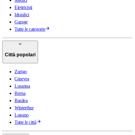
Medici
Elettricisti
Idraulici
Garage
Tutte le categorie
Città popolari
Zurigo
Ginevra
Losanna
Berna
Basilea
Winterthur
Lugano
Tutte le città