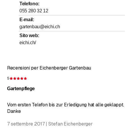
Telefono
:
fino a
fino a
Giovedì
7
:
30
-
12
:
00
/ 13
:
00
-
17
:
30
055 280 32 12
fino a
fino a
Venerdì
7
:
30
-
12
:
00
/ 13
:
00
-
17
:
00
E-mail
:
gartenbau@eichi.ch
Sabato
Chiuso
Sito web
:
Domenica
Chiuso
eichi.ch/
Recensioni per Eichenberger Gartenbau
5
Recensione 5 su 5 stelle
Gartenpflege
Vom ersten Telefon bis zur Erledigung hat alle geklappt.
Danke
7 settembre 2017 | Stefan Eichenberger