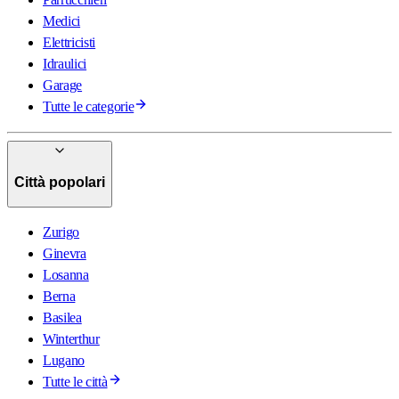
Medici
Elettricisti
Idraulici
Garage
Tutte le categorie
Città popolari
Zurigo
Ginevra
Losanna
Berna
Basilea
Winterthur
Lugano
Tutte le città