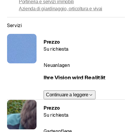
Portineria e servizi immobili
Azienda di giardinaggio, orticoltura e vivai
Servizi
Prezzo
Su richiesta
Neuanlagen
Ihre Vision wird Realität
Stilvoll gestaltete Neuanlagen
Continuare a leggere
Sie bauen ein Ein- oder
Prezzo
Mehrfamilienhaus? Oder planen Sie
Su richiesta
eine ganze Reihenhaussiedlung?
Dann ist eine gepflegte und durchdachte
Umgebungsgestaltung unerlässlich.
Gartenpflege