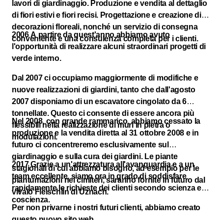
lavori di giardinaggio. Produzione e vendita al dettaglio
di fiori estivi e fiori recisi. Progettazione e creazione di
decorazioni floreali, nonché un servizio di consegna
2006 A partire da quest'anno abbiamo avuto
conveniente e una consulenza completa per i clienti.
l'opportunità di realizzare alcuni straordinari progetti di
verde interno.
Dal 2007 ci occupiamo maggiormente di modifiche e
nuove realizzazioni di giardini, tanto che dall'agosto
2007 disponiamo di un escavatore cingolato da 6
tonnellate. Questo ci consente di essere ancora più
Nel 2008, con grande rammarico, abbiamo cessato la
flessibili nella realizzazione di muri in pietra o
produzione e la vendita diretta al 31 ottobre 2008 e in
modulazioni.
futuro ci concentreremo esclusivamente sul
giardinaggio e sulla cura dei giardini. Le piante
2017 Grazie a un'attrezzatura all'avanguardia e a un
stagionali di cui abbiamo bisogno, ad esempio per le
team eccellente, siamo ora in grado di soddisfare
piantumazioni nei cimiteri, saranno fornite in futuro dal
rapidamente le richieste dei clienti secondo scienza e
vivaio Fleischlin di Uznach.
coscienza.
Per non privarne i nostri futuri clienti, abbiamo creato
questo nuovo sito web.