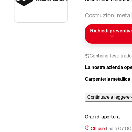
Costruzioni metal
Richiedi preventiv
Contiene testi trad
La nostra azienda oper
Carpenteria metallica
Strutture edilizie
Continuare a leggere
Passerella
Scale industriali
Copertura per auto
Orari di apertura
Portico
Chiuso
fino a
07:00
Facciata metallica