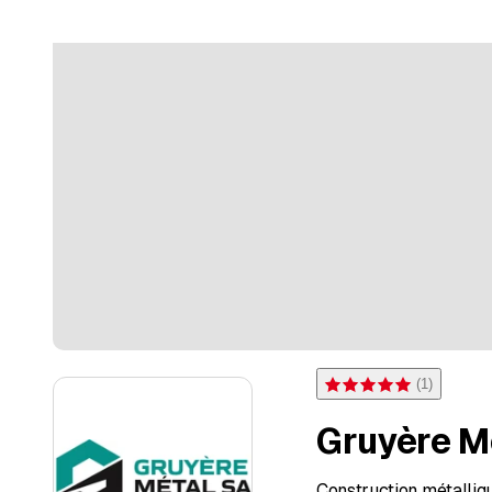
(
1
)
Valutazione 5 di 5 stelle 
Gruyère M
Construction métalliq