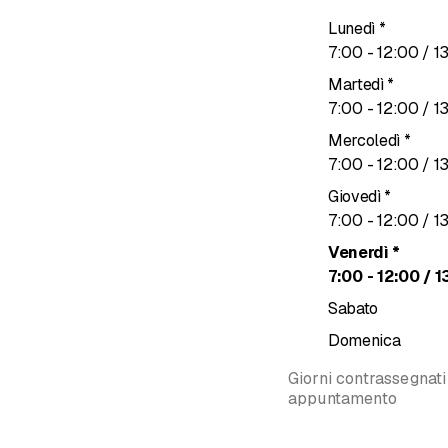
Lunedì
*
Pannelli sandwich
fino a
7
:
00
-
12
:
00
/ 1
Facciata a montanti e tr
Martedì
*
Facciata a doppia pelle
fino a
7
:
00
-
12
:
00
/ 1
Facciata ventilata
Mercoledì
*
Serramenti
fino a
7
:
00
-
12
:
00
/ 1
Barriera in acciaio, acc
Giovedì
*
Scale
fino a
7
:
00
-
12
:
00
/ 1
Lamiere
Venerdì
*
fino a
7
:
00
-
12
:
00
/ 1
Edilizia chiavi in man
Sabato
Capannoni industriali
Domenica
Capannone artigianale
Capannone commercia
Giorni contrassegnati
Capannone agricolo
appuntamento
Box