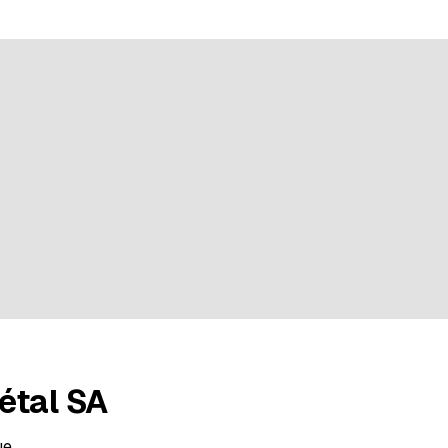
su una valutazione
étal SA
ue