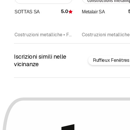
5.0
SOTTAS SA
Metalair SA
Recensione
Costruzioni metalliche • Facciate • Scale, parapetto • Serrature • Finestre • Serramenti, porte • Lamiera, lavorazione della
Iscrizioni simili nelle
Ruffieux Fenêtres
vicinanze