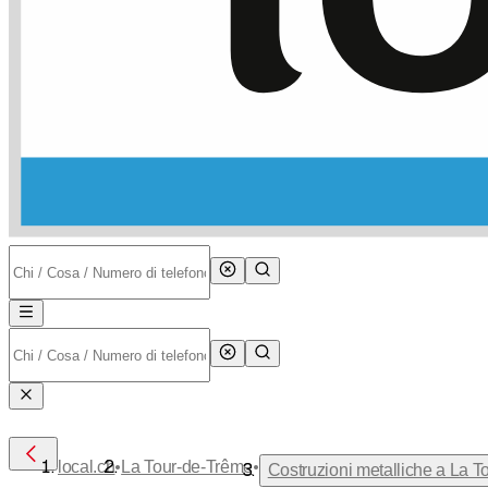
•
•
local.ch
La Tour-de-Trême
Costruzioni metalliche a La 