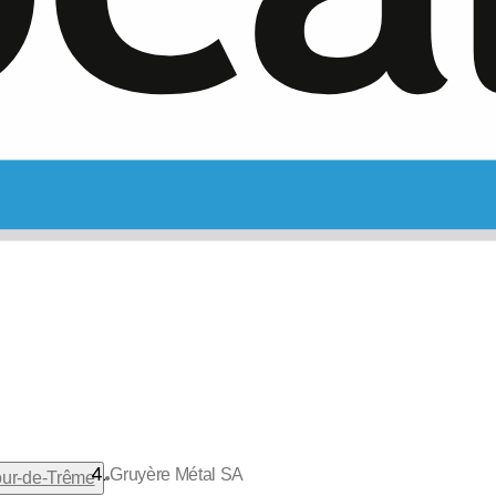
Gruyère Métal SA
•
Tour-de-Trême