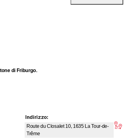
tone di Friburgo.
Indirizzo
:
u 5 stelle
Route du Closalet 10, 1635
La Tour-de-
Trême