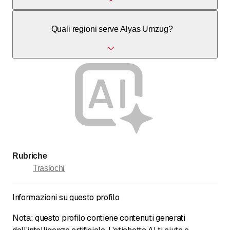
Sì, Alyas Umzug può effettuare traslochi urgenti o nello
Quali regioni serve Alyas Umzug?
stesso giorno a seconda della disponibilità.
Alyas Umzug opera a Lachen e in tutta la Svizzera.
Rubriche
Traslochi
Informazioni su questo profilo
Nota: questo profilo contiene contenuti generati