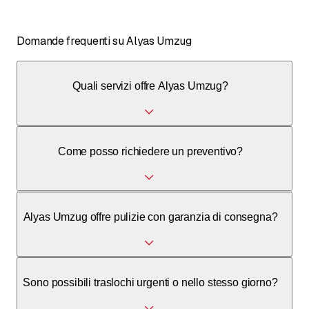
Domande frequenti su Alyas Umzug
Quali servizi offre Alyas Umzug?
Alyas Umzug offre servizi di trasloco, pulizia, smaltimento e
Come posso richiedere un preventivo?
pittura per clienti privati e aziendali.
Puoi richiedere un preventivo senza impegno tramite il
Alyas Umzug offre pulizie con garanzia di consegna?
modulo online sul sito web o telefonicamente.
Sì, i servizi di pulizia sono offerti con garanzia di consegna
Sono possibili traslochi urgenti o nello stesso giorno?
al 100%.