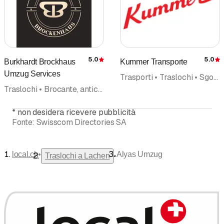
5.0
5.0
Burkhardt Brockhaus
Kummer Transporte
Recensione
Umzug Services
Trasporti • Traslochi • Sgombero
Traslochi • Brocante, anticaglie • Trasporti • Pulizie • Pulizia, imprese • Sgombero • Second-Hand-Shop • Online Shopping
*
non desidera ricevere pubblicità
Fonte:
Swisscom Directories SA
•
local.ch
Alyas Umzug
•
Traslochi a Lachen