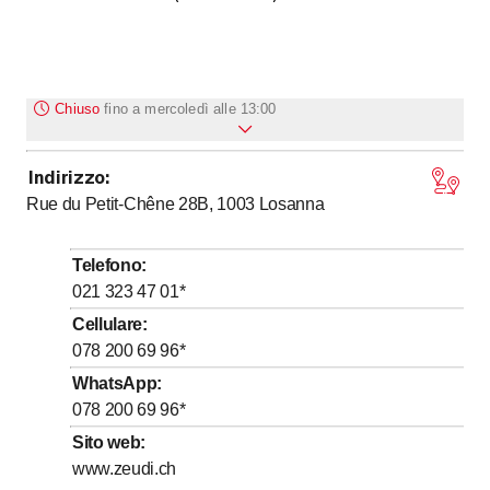
Chiuso
fino a
mercoledì alle 13:00
Indirizzo
:
Lunedì
Chiuso
Rue du Petit-Chêne 28B, 1003
Losanna
Martedì
Chiuso
fino a
Mercoledì
*
13
:
00
-
18
:
00
Telefono
:
fino a
fino a
Giovedì
*
10
:
00
-
12
:
00
/ 13
:
00
-
18
:
00
021 323 47 01
*
fino a
fino a
Venerdì
*
10
:
00
-
12
:
00
/ 13
:
00
-
18
:
00
Cellulare
:
078 200 69 96
*
fino a
Sabato
*
10
:
00
-
16
:
00
WhatsApp
:
Domenica
Chiuso
078 200 69 96
*
Giorni contrassegnati da * su appuntamento
Sito web
:
www.zeudi.ch