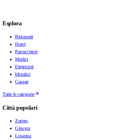
Esplora
Ristoranti
Hotel
Parrucchieri
Medici
Elettricisti
Idraulici
Garage
Tutte le categorie
Città popolari
Zurigo
Ginevra
Losanna