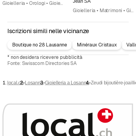
Jean SA
Gioielleria • Orologi • Gioielli, produzione • Diamanti • Orologerie e gioiellerie • Riparazioni di orologi • Pietre preziose
Gioielleria • Matrimoni • Gioielli • Orologerie e gioiellerie • Gioielli, produzione • Orologi
Iscrizioni simili nelle vicinanze
Boutique no 28 Lausanne
Minéraux Cristaux
Vall
*
non desidera ricevere pubblicità
Fonte:
Swisscom Directories SA
•
•
•
local.ch
Losanna
Gioielleria a Losanna
Zeudi bijoutière-joaill