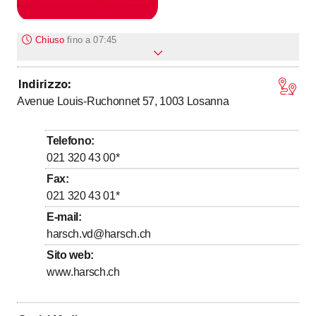
Chiuso
fino a
07:45
Indirizzo
:
fino a
Lunedì
7
:
45
-
17
:
30
Avenue Louis-Ruchonnet 57, 1003
Losanna
fino a
Martedì
7
:
45
-
17
:
30
fino a
Mercoledì
7
:
45
-
17
:
30
Telefono
:
fino a
Giovedì
7
:
45
-
17
:
30
021 320 43 00
*
fino a
Venerdì
7
:
45
-
17
:
30
Fax
:
021 320 43 01
*
Sabato
Chiuso
E-mail
:
Domenica
Chiuso
harsch.vd@harsch.ch
Sito web
:
www.harsch.ch