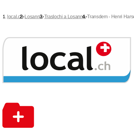
•
•
•
local.ch
Losanna
Traslochi a Losanna
Transdem - Henri Har