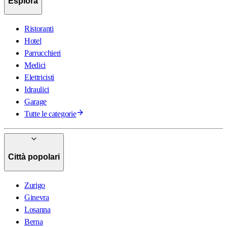
Esplora
Ristoranti
Hotel
Parrucchieri
Medici
Elettricisti
Idraulici
Garage
Tutte le categorie
Città popolari
Zurigo
Ginevra
Losanna
Berna