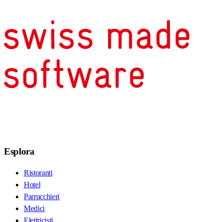
Esplora
Ristoranti
Hotel
Parrucchieri
Medici
Elettricisti