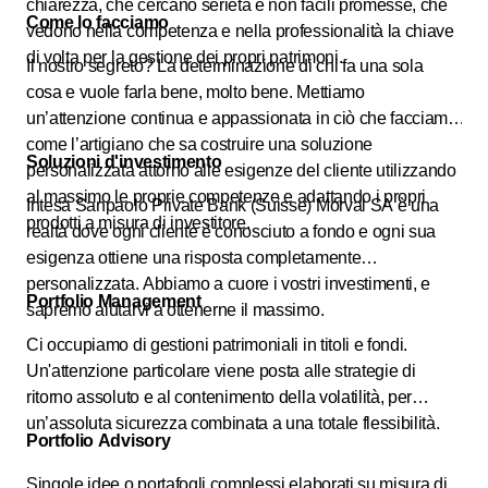
chiarezza, che cercano serietà e non facili promesse, che
Come lo facciamo
vedono nella competenza e nella professionalità la chiave
di volta per la gestione dei propri patrimoni.
Il nostro segreto? La determinazione di chi fa una sola
cosa e vuole farla bene, molto bene. Mettiamo
un’attenzione continua e appassionata in ciò che facciamo,
come l’artigiano che sa costruire una soluzione
Soluzioni d'investimento
personalizzata attorno alle esigenze del cliente utilizzando
al massimo le proprie competenze e adattando i propri
Intesa Sanpaolo Private Bank (Suisse) Morval SA è una
prodotti a misura di investitore.
realtà dove ogni cliente è conosciuto a fondo e ogni sua
esigenza ottiene una risposta completamente
personalizzata. Abbiamo a cuore i vostri investimenti, e
Portfolio Management
sapremo aiutarvi a ottenerne il massimo.
Ci occupiamo di gestioni patrimoniali in titoli e fondi.
Un'attenzione particolare viene posta alle strategie di
ritorno assoluto e al contenimento della volatilità, per
un’assoluta sicurezza combinata a una totale flessibilità.
Portfolio Advisory
Singole idee o portafogli complessi elaborati su misura di