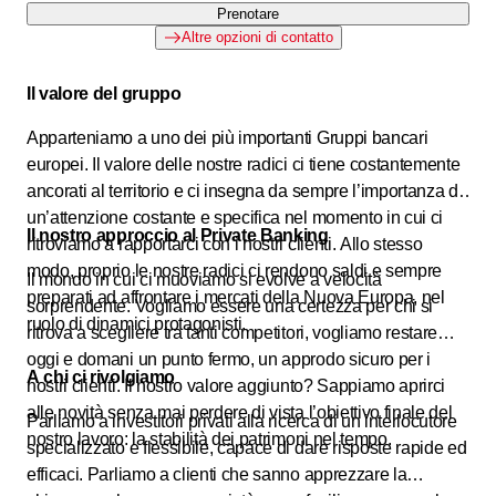
Prenotare
Altre opzioni di contatto
Il valore del gruppo
Apparteniamo a uno dei più importanti Gruppi bancari
europei. Il valore delle nostre radici ci tiene costantemente
ancorati al territorio e ci insegna da sempre l’importanza di
un’attenzione costante e specifica nel momento in cui ci
Il nostro approccio al Private Banking
ritroviamo a rapportarci con i nostri clienti. Allo stesso
modo, proprio le nostre radici ci rendono saldi e sempre
Il mondo in cui ci muoviamo si evolve a velocità
preparati ad affrontare i mercati della Nuova Europa, nel
sorprendente. Vogliamo essere una certezza per chi si
ruolo di dinamici protagonisti.
ritrova a scegliere tra tanti competitori, vogliamo restare
oggi e domani un punto fermo, un approdo sicuro per i
A chi ci rivolgiamo
nostri clienti. Il nostro valore aggiunto? Sappiamo aprirci
alle novità senza mai perdere di vista l’obiettivo finale del
Parliamo a investitori privati alla ricerca di un interlocutore
nostro lavoro: la stabilità dei patrimoni nel tempo.
specializzato e flessibile, capace di dare risposte rapide ed
efficaci. Parliamo a clienti che sanno apprezzare la