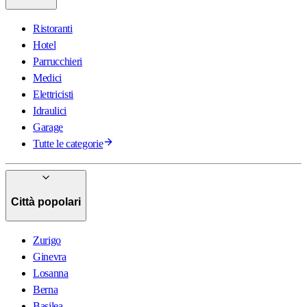
Ristoranti
Hotel
Parrucchieri
Medici
Elettricisti
Idraulici
Garage
Tutte le categorie
Città popolari
Zurigo
Ginevra
Losanna
Berna
Basilea