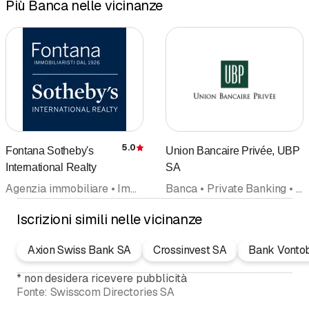
Più Banca nelle vicinanze
5.0
Fontana Sotheby's
Union Bancaire Privée, UBP
Recensione
International Realty
SA
Agenzia immobiliare • Immobili • Immobiliare • Immobiliare, amministrazione • Fiduciaria • Banca • Mediatori • Affitto
Banca • Private Banking • Asset Management • Fondi di investimento, investimenti • Family Office • Servizi bancari • E-Banking
Iscrizioni simili nelle vicinanze
Axion Swiss Bank SA
Crossinvest SA
Bank Vonto
*
non desidera ricevere pubblicità
Fonte:
Swisscom Directories SA