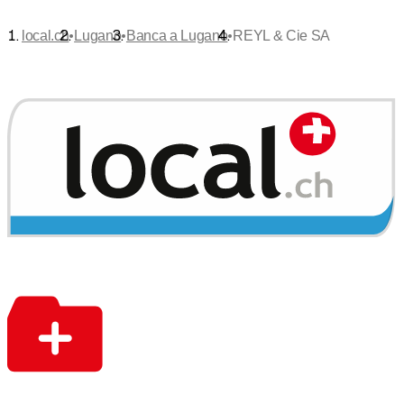
•
•
•
local.ch
Lugano
Banca a Lugano
REYL & Cie SA