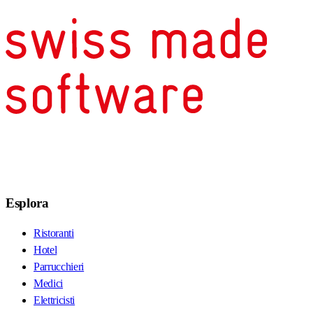
Esplora
Ristoranti
Hotel
Parrucchieri
Medici
Elettricisti