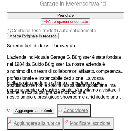
Garage in Merenschwand
Prenotare
Altre opzioni di contatto
Contiene testi tradotti automaticamente.
Mostra l'originale in tedesco
Saremo lieti di darvi il benvenuto.
L'azienda individuale Garage G. Bürgisser è stata fondata
nel 1984 da Guido Bürgisser. La nostra azienda è
sinonimo di un team di collaboratori affiatato, competenza
professionale e instancabile dedizione. La vostra
Nella nostra moderna officina ci prendiamo cura
soddisfazione non è solo la nostra sfida quotidiana, ma
personalmente del vostro veicolo. Vi invitiamo a visitare il
anche la nostra più grande motivazione.
nostro ampio e prestigioso showroom e a richiedere una
consulenza competente per il vostro prossimo acquisto
Condividere
Audi. Che si tratti di auto nuove, auto dimostrative o usate,
Aggiungere ai preferiti
siamo il vostro partner Audi flessibile e affidabile. Vi
Aggiungere alla rubrica
Modificare iscrizione
invitiamo a venirci a trovare, saremo lieti di soddisfare le