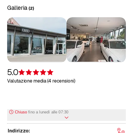
vostre esigenze individuali.
Galleria
(
2
)
5.0
Recensione 5 su 5 stelle
Valutazione media (4 recensioni)
Chiuso
fino a
lunedì alle 07:30
Indirizzo
:
fino a
fino a
Lunedì
7
:
30
-
12
:
00
/ 13
:
15
-
18
:
30