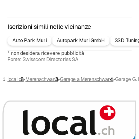
Iscrizioni simili nelle vicinanze
Auto Park Muri
Autopark Muri GmbH
SSD Tunin
*
non desidera ricevere pubblicità
Fonte:
Swisscom Directories SA
•
•
•
local.ch
Merenschwand
Garage a Merenschwand
Garage G. 