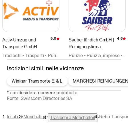
5.0
4.6
Activ-Umzug und
Sauber für dich GmbH |
Recensione
Transporte GmbH
Reinigungsfirma
Traslochi • Trasporti • Pulizie • Pulizia, imprese • Depositi di Mobili • Sgombero • Rottami smaltimento e riciclaggio • Imballaggi
Pulizie • Pulizia, imprese • Portineria e servizi immobili • Pulizia edifici • Pulizia manutentiva • Traslochi • Pulizia dell'appartamento • Tappeti, manutenzione e pulizia
Iscrizioni simili nelle vicinanze
Winiger Transporte E. & L.
MARCHESI REINIGUNGE
*
non desidera ricevere pubblicità
Fonte:
Swisscom Directories SA
•
•
local.ch
Mönchaltorf
Rebo Transpo
•
Traslochi a Mönchaltorf