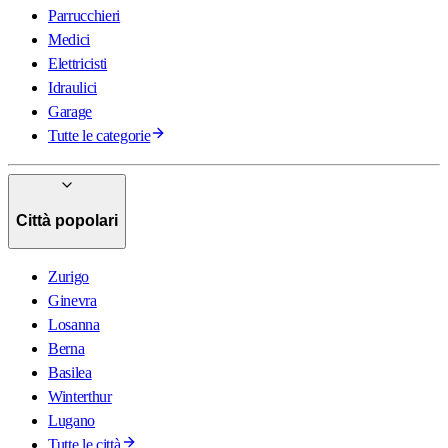
Parrucchieri
Medici
Elettricisti
Idraulici
Garage
Tutte le categorie
Città popolari
Zurigo
Ginevra
Losanna
Berna
Basilea
Winterthur
Lugano
Tutte le città