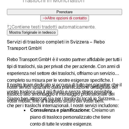
Traslochi in Mönchaltorf
internationale Umzüge.
Umzugsservice / Transportunternehmen
Prenotare
Altre opzioni di contatto
Contiene testi tradotti automaticamente.
Mostra l'originale in tedesco
Servizi di trasloco completi in Svizzera – Rebo
Transport GmbH
Rebo Transport GmbH è il vostro partner affidabile per tutti i
tipi di traslochi, sia per privati che per aziende. Con anni di
esperienza nel settore dei traslochi, offriamo un servizio
completo su misura per le vostre esigenze specifiche. I
Il nostro team dedicato si occupa di tutto per garantire che il
nostri servizi spaziano dalla pianificazione dettagliata del
vostro trasloco sia il più fluido e senza stress possibile.
trasloco allo smontaggio e montaggio professionale dei
Siamo ben attrezzati sia per i traslochi locali in Svizzera
vostri mobili, fino al trasporto sicuro dei vostri beni.
che per i traslochi internazionali. I nostri servizi includono:
Consulenza e pianificazione:
Creiamo un
piano di trasloco personalizzato che tiene
conto di tutte le vostre esigenze.