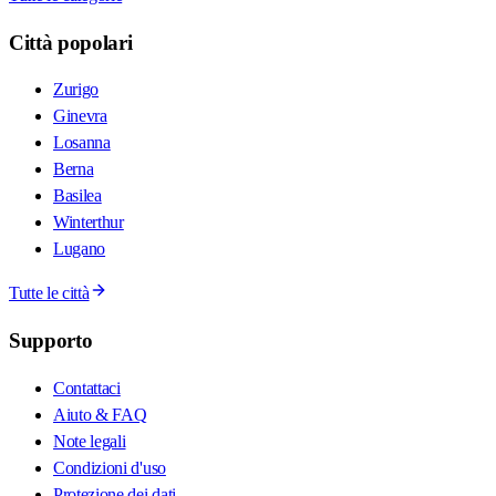
Città popolari
Zurigo
Ginevra
Losanna
Berna
Basilea
Winterthur
Lugano
Tutte le città
Supporto
Contattaci
Aiuto & FAQ
Note legali
Condizioni d'uso
Protezione dei dati