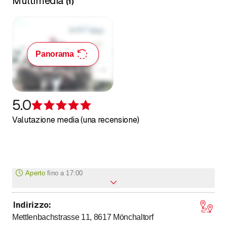
Multimedia
(
1
)
Panorama
5.0
Recensione 5 su 5 stelle
Valutazione media (una recensione)
Aperto
fino a
17:00
Indirizzo
:
fino a
Lunedì
8
:
00
-
17
:
00
Mettlenbachstrasse 11, 8617
Mönchaltorf
fino a
Martedì
8
:
00
-
17
:
00