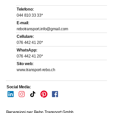
fino a
Mercoledì
8
:
00
-
17
:
00
Telefono
:
fino a
Giovedì
8
:
00
-
17
:
00
044 810 33 33
*
fino a
Venerdì
8
:
00
-
17
:
00
E-mail
:
rebotransport.info@gmail.com
fino a
Sabato
8
:
00
-
17
:
00
Cellulare
:
Domenica
Chiuso
076 442 41 20
*
WhatsApp
:
076 442 41 20
*
Sito web
:
www.transport-rebo.ch
Social Media
:
Recensioni per Rebo Transport Gmbh