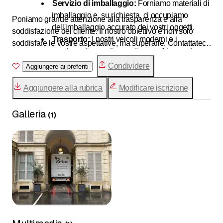
Servizio di imballaggio:
Forniamo materiali di
imballaggio e, su richiesta, ci occupiamo
Poniamo grande attenzione alla trasparenza e alla
dell'imballaggio accurato dei vostri oggetti.
soddisfazione del cliente. Il nostro obiettivo è non solo
Trasporto:
I nostri veicoli moderni e i
soddisfare le vostre aspettative, ma superarle. Contattateci
conducenti esperti garantiscono il trasporto
per una consulenza senza impegno e un preventivo
sicuro dei vostri beni.
Condividere
personalizzato. Affidatevi a Rebo Transport GmbH – i vostri
Aggiungere ai preferiti
Montaggio e smontaggio:
Il nostro team si
professionisti del trasloco in Svizzera!
occupa dello smontaggio e montaggio
Aggiungere alla rubrica
Modificare iscrizione
professionale dei vostri mobili e del
collegamento dei vostri elettrodomestici.
Galleria
(
1
)
Trasporti speciali:
Che si tratti di pianoforti,
opere d'arte o altri oggetti delicati, offriamo
soluzioni specializzate per esigenze di
trasporto particolari.
Soluzioni di stoccaggio:
Se avete bisogno di
uno spazio di deposito temporaneo o a lungo
termine, offriamo opzioni di stoccaggio sicure e
asciutte per i vostri mobili e oggetti.