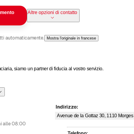
amento
Altre opzioni di contatto
otti automaticamente.
Mostra l'originale in francese
ciaria, siamo un partner di fiducia al vostro servizio.
izzati e competenti in tutti i settori di attività del nostro settore. C
o percorso e siamo in grado di fornirvi soluzioni efficaci grazie al
Indirizzo
:
Avenue de la Gottaz 30, 1110
Morges
 alle 08:00
Telefono
: