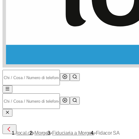
•
•
•
local.ch
Morges
Fiduciaria a Morges
Fidacor SA