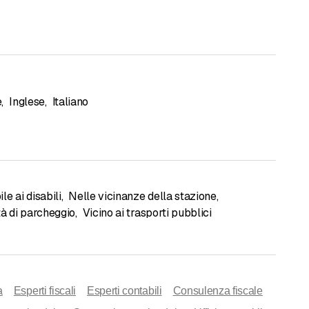
e
,
Inglese
,
Italiano
le ai disabili
,
Nelle vicinanze della stazione
,
tà di parcheggio
,
Vicino ai trasporti pubblici
a
Esperti fiscali
Esperti contabili
Consulenza fiscale