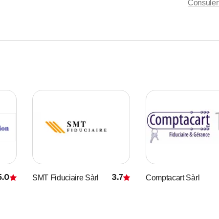
Consulen
5.0
3.7
SMT Fiduciaire Sàrl
Comptacart Sàrl
Recensione
Recensione