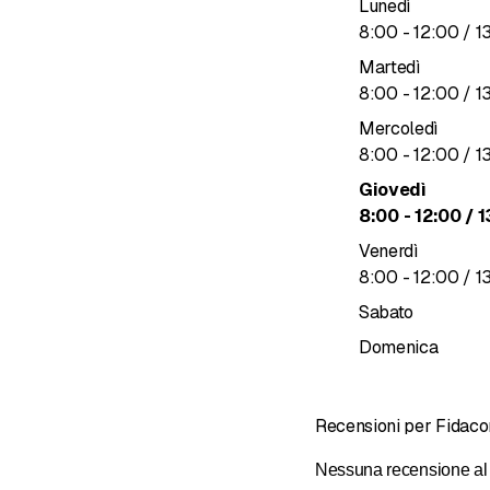
Lunedì
fino a
8
:
00
-
12
:
00
/ 1
Martedì
fino a
8
:
00
-
12
:
00
/ 1
Mercoledì
fino a
8
:
00
-
12
:
00
/ 1
Giovedì
fino a
8
:
00
-
12
:
00
/ 1
Venerdì
fino a
8
:
00
-
12
:
00
/ 1
Sabato
Domenica
Recensioni per Fidaco
Nessuna recensione al 