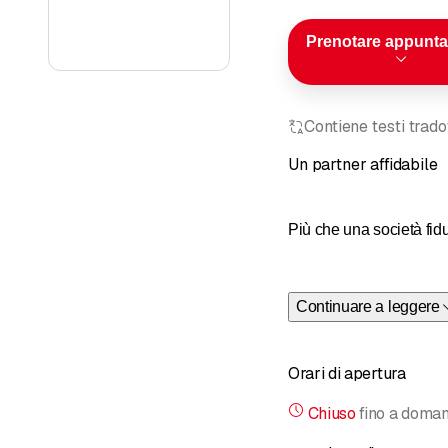
Prenotare appunt
Contiene testi trad
Un partner affidabile
Più che una società fidu
Offriamo servizi personal
accompagniamo nel vostr
Continuare a leggere
Orari di apertura
Chiuso
fino a
domani