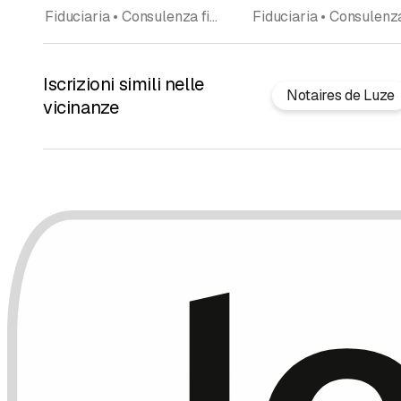
Fiduciaria • Consulenza fiscale • Eredità e lasciti, consulenza e pianificazione • Ufficio contabile • Consulenza aziendale • Perizie • Esperti fiscali
Iscrizioni simili nelle
Notaires de Luze
vicinanze