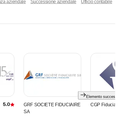
za aziendale
Successione aziendale
Ufficio contabile
Elemento successivo
5.0
GRF SOCIETE FIDUCIAIRE
CGP Fiduciaire Sàr
Recensione
SA