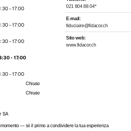
021 804 88 04
*
fino a
3
:
30
-
17
:
00
E-mail
:
fino a
3
:
30
-
17
:
00
fiduciaire@fidacor.ch
Sito web
:
fino a
3
:
30
-
17
:
00
www.fidacor.ch
fino a
3
:
30
-
17
:
00
fino a
3
:
30
-
17
:
00
Chiuso
Chiuso
r SA
momento — sii il primo a condividere la tua esperienza