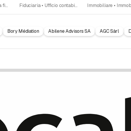
Fiduciaria • Consulenza fiscale • Ufficio contabile • Consulenza aziendale • Domiciliazione
Fiduciaria • Ufficio contabile • Consulenza fiscale • Consulenza aziendale
Bory Médiation
Abilene Advisors SA
AGC Sàrl
D