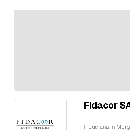
Fidacor S
Fiduciaria in Mor