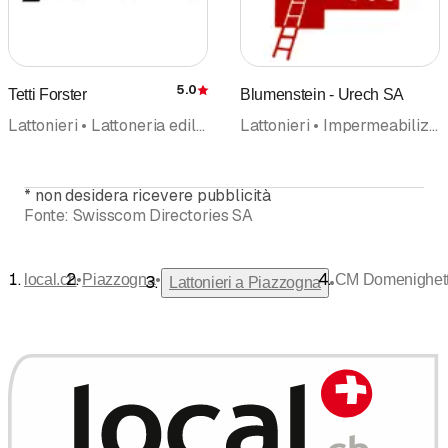
5.0
Tetti Forster
Blumenstein - Urech SA
Recensione
Lattonieri • Lattoneria edile • Copertura tetti • Carpenteria • Riparazioni • Isolazioni • Tetti piatti
Lattonieri • Impermeabilizzazioni • Tetti piatti • Abbaini • Facciate
*
non desidera ricevere pubblicità
Fonte:
Swisscom Directories SA
•
•
local.ch
Piazzogna
CM Domenighett
•
Lattonieri a Piazzogna