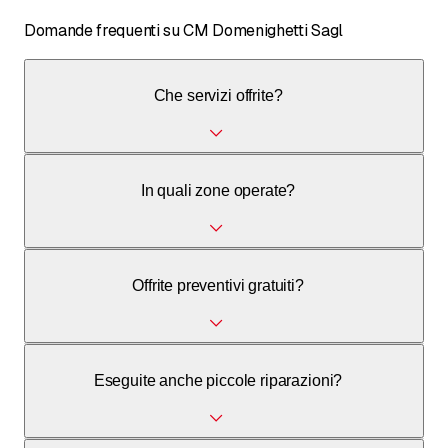
Domande frequenti su CM Domenighetti Sagl
Che servizi offrite?
Offriamo opere di lattoneria, impermeabilizzazioni (tetti piani
In quali zone operate?
e a falde), manutenzione tetti, riparazioni e ricerca
infiltrazioni.
La nostra sede è a Piazzogna, ma operiamo in tutto il
Offrite preventivi gratuiti?
Locarnese, Bellinzonese e Ticino.
Sì, contattateci per una consulenza e un preventivo senza
Eseguite anche piccole riparazioni?
impegno.