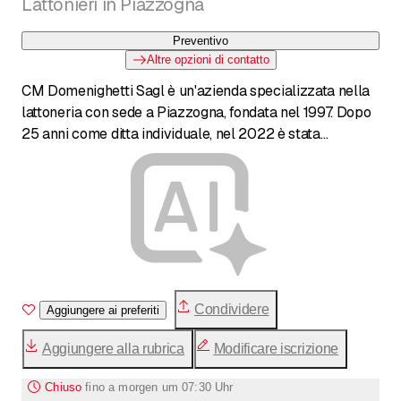
Lattonieri in Piazzogna
Preventivo
Altre opzioni di contatto
CM Domenighetti Sagl è un'azienda specializzata nella
lattoneria con sede a Piazzogna, fondata nel 1997. Dopo
25 anni come ditta individuale, nel 2022 è stata
costituita come Sagl. L'azienda offre servizi completi di
lattoneria, impermeabilizzazioni di tetti piani e a falde,
isolamenti termici, oltre a manutenzione e riparazioni.
CM Domenighetti è rinomata per l'uso di materiali di alta
qualità e opera principalmente nel Locarnese e nel
Bellinzonese, gestendo i lavori a 360° senza
esternalizzazioni.
Condividere
Aggiungere ai preferiti
Aggiungere alla rubrica
Modificare iscrizione
Chiuso
fino a
morgen um 07:30 Uhr