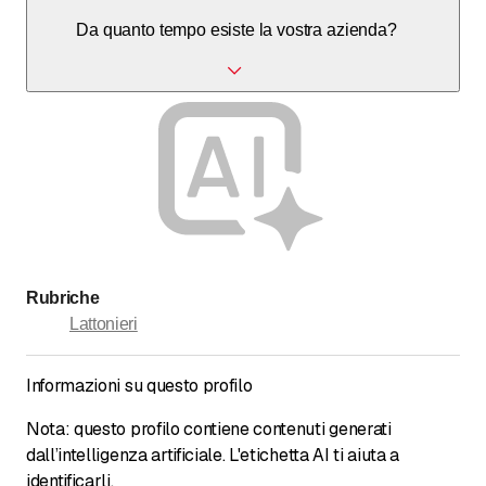
Sì, ci occupiamo di piccole riparazioni e lavori di
Da quanto tempo esiste la vostra azienda?
manutenzione ordinaria.
Siamo attivi come impresa di lattoneria dal 1997 e costituiti
come CM Domenighetti Sagl dal 2022.
Rubriche
Lattonieri
Informazioni su questo profilo
Nota: questo profilo contiene contenuti generati
dall’intelligenza artificiale. L'etichetta AI ti aiuta a
identificarli.