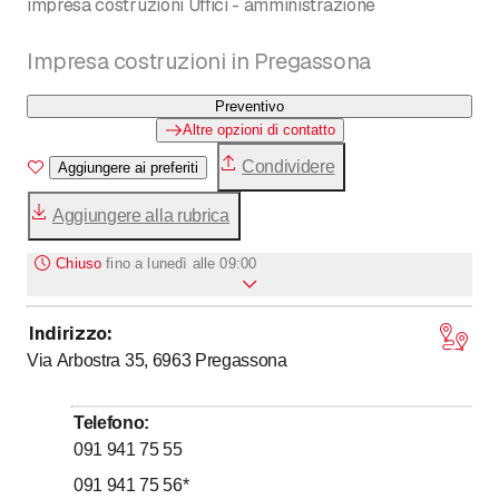
impresa costruzioni Uffici - amministrazione
Impresa costruzioni in Pregassona
Preventivo
Altre opzioni di contatto
Condividere
Aggiungere ai preferiti
Aggiungere alla rubrica
Chiuso
fino a
lunedì alle 09:00
Indirizzo
:
fino a
Lunedì
9
:
00
-
17
:
00
Via Arbostra 35, 6963
Pregassona
fino a
Martedì
9
:
00
-
17
:
00
fino a
Mercoledì
9
:
00
-
17
:
00
Telefono
:
fino a
Giovedì
9
:
00
-
17
:
00
091 941 75 55
fino a
Venerdì
9
:
00
-
17
:
00
091 941 75 56
*