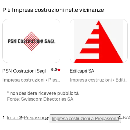
Più Impresa costruzioni nelle vicinanze
Telefonare
5.0
PSN Costruzioni Sagl
Edilcapri SA
Recensione
Impresa costruzioni • Piastrelle, pavimenti e rivestimenti pareti • Muratura, lavori in • Muri a secco • Imprese generali • Demolizione, imprese • Rinnovazione
Impresa costruzioni • Edilizia del soprassuolo e del sottosuolo • Muratura, lavori in • Demolizione, imprese • Imprese generali • Rinnovazione • Scavi
*
non desidera ricevere pubblicità
Fonte:
Swisscom Directories SA
•
•
local.ch
Pregassona
BA
•
Impresa costruzioni a Pregassona