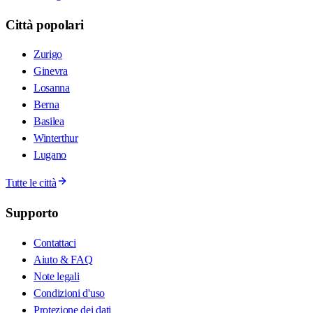
Città popolari
Zurigo
Ginevra
Losanna
Berna
Basilea
Winterthur
Lugano
Tutte le città
Supporto
Contattaci
Aiuto & FAQ
Note legali
Condizioni d'uso
Protezione dei dati