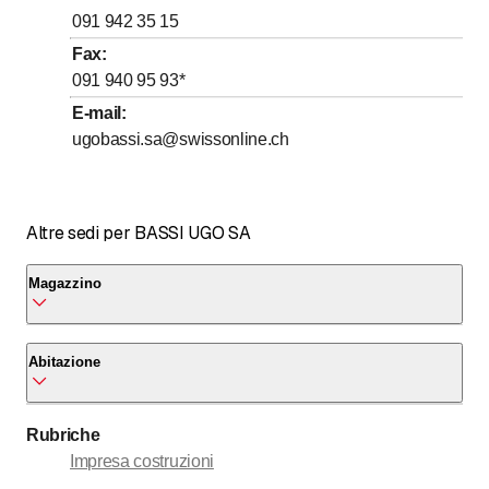
Sabato
Chiuso
091 942 35 15
Domenica
Chiuso
Fax
:
091 940 95 93
*
E-mail
:
ugobassi.sa@swissonline.ch
Altre sedi per BASSI UGO SA
Magazzino
Magazzino
Abitazione
Via Fola 2
6965 Cadro
Abitazione
Rubriche
Telefonare
*
Via Arbostra 33
Impresa costruzioni
6963 Pregassona