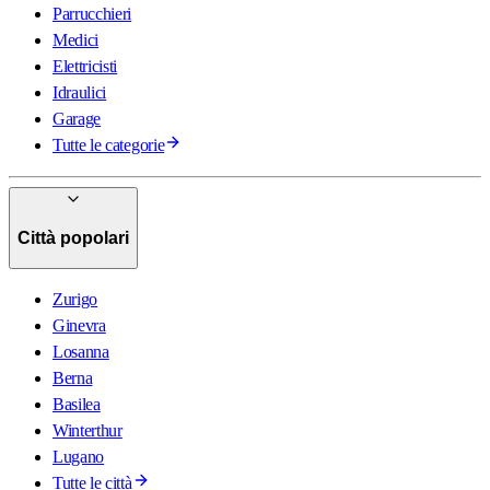
Parrucchieri
Medici
Elettricisti
Idraulici
Garage
Tutte le categorie
Città popolari
Zurigo
Ginevra
Losanna
Berna
Basilea
Winterthur
Lugano
Tutte le città