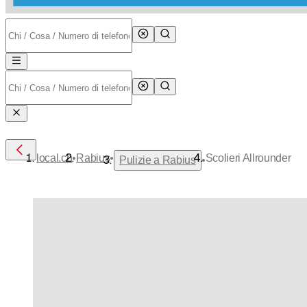
•
•
local.ch
Rabius
Scolieri Allrounder
•
Pulizie a Rabius