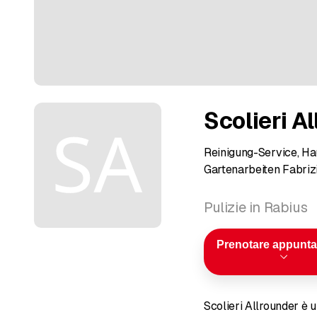
Scolieri A
Reinigung-Service, Ha
Gartenarbeiten Fabrizi
Pulizie in Rabius
Prenotare appunt
Scolieri Allrounder è un