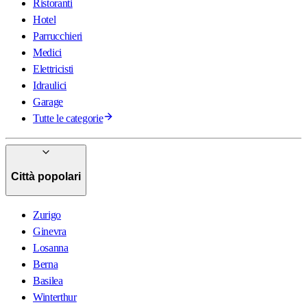
Ristoranti
Hotel
Parrucchieri
Medici
Elettricisti
Idraulici
Garage
Tutte le categorie
Città popolari
Zurigo
Ginevra
Losanna
Berna
Basilea
Winterthur