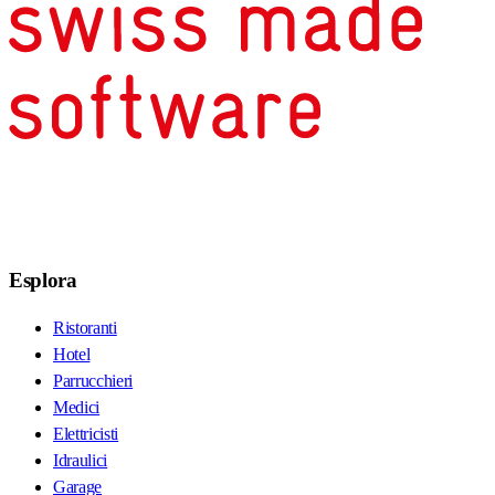
Esplora
Ristoranti
Hotel
Parrucchieri
Medici
Elettricisti
Idraulici
Garage