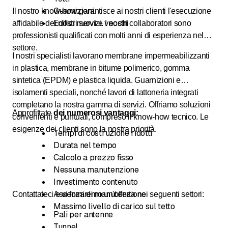
Guarnizioni
Il nostro know-how garantisce ai nostri clienti l'esecuzione
Edifici nuovi e vecchi
affidabile dei nostri servizi. I nostri collaboratori sono
professionisti qualificati con molti anni di esperienza nel
settore.
I nostri specialisti lavorano membrane impermeabilizzanti
in plastica, membrane in bitume polimerico, gomma
sintetica (EPDM) e plastica liquida. Guarnizioni e
isolamenti speciali, nonché lavori di lattoneria integrati
completano la nostra gamma di servizi. Offriamo soluzioni
Approfittate
dei numerosi vantaggi:
convenienti e puntuali, compreso il know-how tecnico. Le
esigenze dei clienti sono la nostra priorità.
Tempi di costruzione ridotti
Durata nel tempo
Calcolo a prezzo fisso
Nessuna manutenzione
Investimento contenuto
Assenza di manutenzione
Contattateci e vi forniremo un'offerta nei seguenti settori:
Massimo livello di carico sul tetto
Pali per antenne
Tunnel