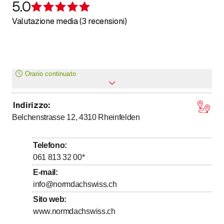
5.0
Recensione 5 su 5 stelle
Valutazione media (3 recensioni)
Orario continuato
Indirizzo
:
Lunedì
Aperto tutto il giorno
Belchenstrasse 12, 4310
Rheinfelden
Martedì
Aperto tutto il giorno
Mercoledì
Aperto tutto il giorno
Telefono
:
Giovedì
Aperto tutto il giorno
061 813 32 00
*
Venerdì
Aperto tutto il giorno
E-mail
:
info@normdachswiss.ch
Sabato
Aperto tutto il giorno
Sito web
:
Domenica
Aperto tutto il giorno
www.normdachswiss.ch