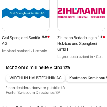
5.0
4.8
Graf Spenglerei Sanitär
Zihlmann Bedachungen
Recensione
AG
Holzbau und Spenglerei
GmbH
Impianti sanitari • Lattonieri • Parafulmine • Tetti piatti • Tecnica per case • Sanitario, servizio di emergenza • Rinnovamento sale da bagno
Legno, costruzioni in • Copertura tetti • Lattonieri • Facciate • Tetti piatti • Rinnovazione • Abbaini
Iscrizioni simili nelle vicinanze
WIRTHLIN HAUSTECHNIK AG
Kaufmann Kaminbau 
*
non desidera ricevere pubblicità
Fonte:
Swisscom Directories SA