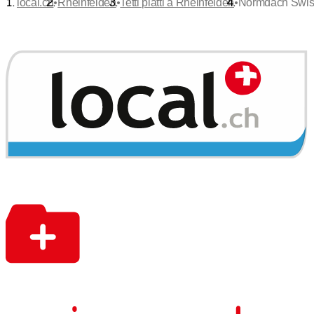
•
•
•
local.ch
Rheinfelden
Tetti piatti a Rheinfelden
Normdach Swis