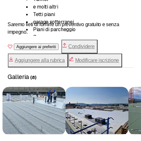
e molti altri
Tetti piani
garage sotterranei
Saremo lieti di fornirle un preventivo gratuito e senza
Piani di parcheggio
impegno.
Garage
Piantine
Condividere
Aggiungere ai preferiti
Terrazze
Balconi
Aggiungere alla rubrica
Modificare iscrizione
Torri televisive
Galleria
(
8
)