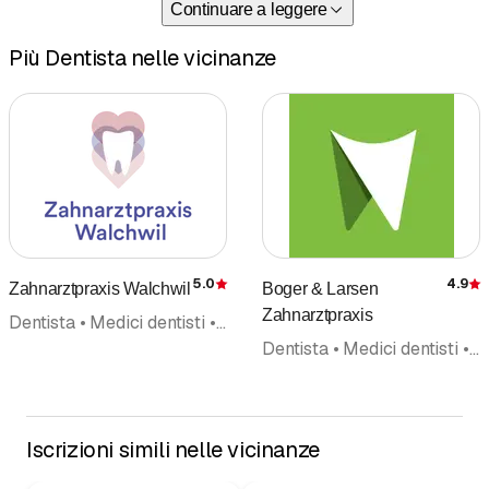
Continuare a leggere
unsichtbaren Kunststoffschienen. Die
Herstellung erfolgt voll digital mit einem
Più Dentista nelle vicinanze
Scanner. Wir verwenden das System
von Invisalign.
Gerne beraten wir Sie!
5.0
4.9
Zahnarztpraxis Walchwil
Boger & Larsen
Recensione
Zahnarztpraxis
Dentista • Medici dentisti • Igiene dentale • Odontoiatria pediatrica • Medicina dentale ricostruttiva • Sbiancamento denti • Parodontologia • Medici dentisti, servizio d'urgenza
Dentista • Medici dentisti • Ortodonzia • Igiene dentale • Implantologia • Odontoiatria pediatrica • Sbiancamento denti • Medicina dentale ricostruttiva
Iscrizioni simili nelle vicinanze