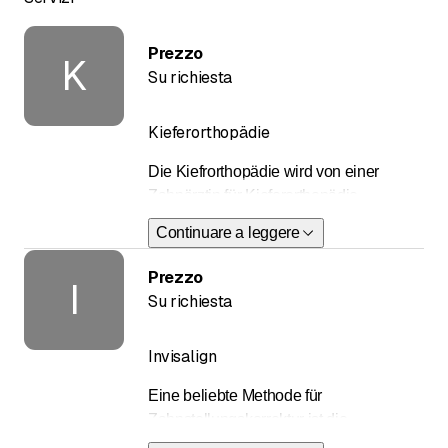
Prezzo
K
Su richiesta
Kieferorthopädie
Die Kiefrorthopädie wird von einer
Zahnärztin für Kieferorthopädie
ausgeübt. Wir bieten Zahnspangen
Continuare a leggere
jeglicher Art an: Durchsichtige Schienen,
normale Zahnspangen mit Brackets,
Prezzo
I
Zahnspangen mit herausnehmbaren
Su richiesta
Platten usw. Zahnspangen können
wachstumsbegleitetend sein und
Invisalign
kennen keine Alterslimite nach oben.
Eine beliebte Methode für
Gerne beraten wir Sie oder Ihr Kind
Zahnstellungskorrektur ist die
bezüglich Zahnstellungskorrekturen.
Verwednung von dünnen fast