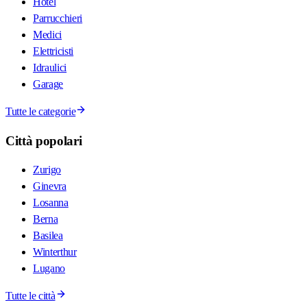
Hotel
Parrucchieri
Medici
Elettricisti
Idraulici
Garage
Tutte le categorie
Città popolari
Zurigo
Ginevra
Losanna
Berna
Basilea
Winterthur
Lugano
Tutte le città