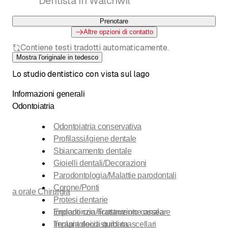
Dentista in Walchwil
Entfernung, Chirurgie, Implantologie
Zahnarztpraxis
Prenotare
Altre opzioni di contatto
Contiene testi tradotti automaticamente.
Mostra l'originale in tedesco
Lo studio dentistico con vista sul lago
Informazioni generali
Odontoiatria
Odontoiatria conservativa
Profilassi/igiene dentale
Sbiancamento dentale
Gioielli dentali/Decorazioni
Parodontologia/Malattie parodontali
Corone/Ponti
a orale Chirurgia
Protesi dentarie
Endodonzia/Trattamento canalare
Impianti con ricostruzione ossea
Terapia dei disturbi mascellari
Implantologia guidata