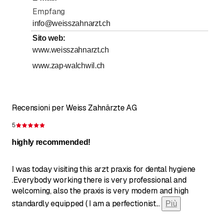
Sabato
Empfang
Chiuso
info@weisszahnarzt.ch
Domenica
Chiuso
Sito web
:
www.weisszahnarzt.ch
www.zap-walchwil.ch
Recensioni per Weiss Zahnärzte AG
5
Recensione 5 su 5 stelle
highly recommended!
I was today visiting this arzt praxis for dental hygiene
.Everybody working there is very professional and
welcoming, also the praxis is very modern and high
standardly equipped ( I am a perfectionist
...
Più