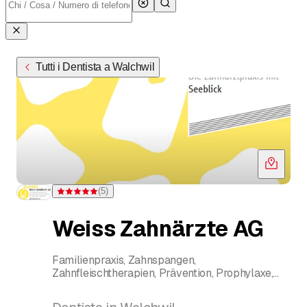
Tutti i Dentista a Walchwil
(
5
)
Valutazione 5 di 5 stelle su 5 valutazioni
Weiss Zahnärzte AG
Familienpraxis, Zahnspangen,
Zahnfleischtherapien, Prävention, Prophylaxe,
Dentalhygiene, Weisse Füllungen,in Office
Bleaching, Schuluntersuche, Weisheitszahn