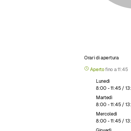
Orari di apertura
Aperto
fino a
11:45
Lunedì
fino a
8
:
00
-
11
:
45
/ 13
Martedì
fino a
8
:
00
-
11
:
45
/ 13
Mercoledì
fino a
8
:
00
-
11
:
45
/ 13
Giovedì