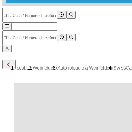
•
•
•
local.ch
Weinfelden
Autonoleggio a Weinfelden
SwissCa