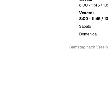
fino a
8
:
00
-
11
:
45
/ 13
Venerdì
fino a
8
:
00
-
11
:
45
/ 1
Sabato
Domenica
Samstag nach Verei