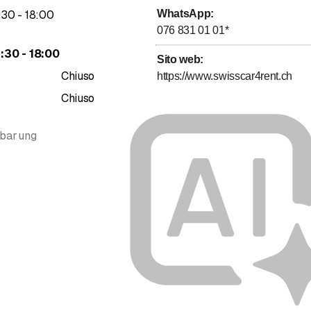
fino a
:
30
-
18
:
00
WhatsApp
:
076 831 01 01
*
fino a
3
:
30
-
18
:
00
Sito web
:
Chiuso
https://www.swisscar4rent.ch
Chiuso
nbarung