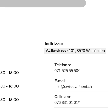
Indirizzo
:
Walkestrasse 101, 8570
Weinfelden
Telefono
:
071 525 55 50
*
fino a
:
30
-
18
:
00
E-mail
:
fino a
:
30
-
18
:
00
info@swisscar4rent.ch
Cellulare
:
fino a
:
30
-
18
:
00
076 831 01 01
*