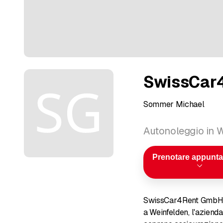
SwissCar
Sommer Michael
Autonoleggio in 
Prenotare appunt
SwissCar4Rent GmbH è 
a Weinfelden, l'azienda