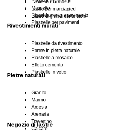
Pavimenti di design
Lastre in marmo
Massetto
Lastre per marciapiedi
Riscaldamento a pavimento
Lastre di grandi dimensioni
Piastrelle per pavimenti
Rivestimenti murali
Piastrelle da rivestimento
Parete in pietra naturale
Piastrelle a mosaico
Effetto cemento
Piastrelle in vetro
Pietre naturali
Granito
Marmo
Ardesia
Arenaria
Travertino
Negozio di lastre
Calcare