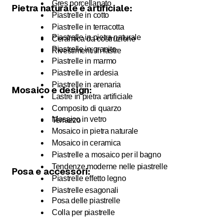
Gres porcellanato
Pietra naturale e artificiale:
Piastrelle in cotto
Piastrelle in terracotta
Piastrelle in pietra naturale
Ceramica da costruzione
Piastrelle in granito
Rivestimenti in lastre
Piastrelle in marmo
Piastrelle in ardesia
Piastrelle in arenaria
Mosaico e design:
Lastre in pietra artificiale
Composito di quarzo
Mosaico in vetro
Terrazzo
Mosaico in pietra naturale
Mosaico in ceramica
Piastrelle a mosaico per il bagno
Tendenze moderne nelle piastrelle
Posa e accessori:
Piastrelle effetto legno
Piastrelle esagonali
Posa delle piastrelle
Colla per piastrelle