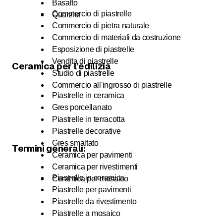
Basalto
Commercio di piastrelle
Quarzite
Commercio di pietra naturale
Commercio di materiali da costruzione
Esposizione di piastrelle
Vendita di piastrelle
Ceramica per l'edilizia
Studio di piastrelle
Commercio all'ingrosso di piastrelle
Piastrelle in ceramica
Gres porcellanato
Piastrelle in terracotta
Piastrelle decorative
Gres smaltato
Termini generali:
Ceramica per pavimenti
Ceramica per rivestimenti
Piastrelle in ceramica
Ceramica per mosaico
Piastrelle per pavimenti
Piastrelle da rivestimento
Piastrelle a mosaico