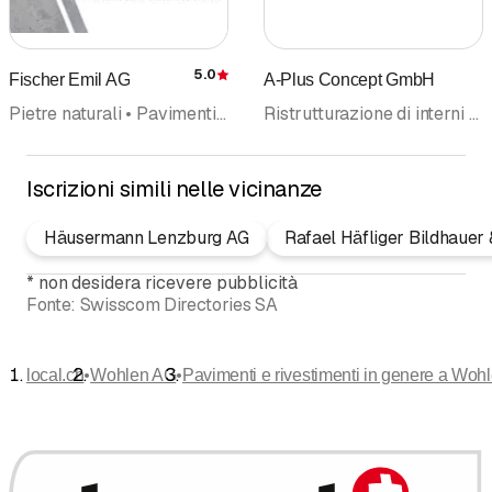
5.0
Fischer Emil AG
A-Plus Concept GmbH
Recensione
Pietre naturali • Pavimenti e rivestimenti in genere • Restauratori, laboratorio • Fontane • Graniti, lavorazione e commercio
Ristrutturazione di interni • Carpenteria legno • Legno, costruzioni in • Pavimenti e rivestimenti in genere
Iscrizioni simili nelle vicinanze
Häusermann Lenzburg AG
Rafael Häfliger Bildhauer
*
non desidera ricevere pubblicità
Fonte:
Swisscom Directories SA
•
•
local.ch
Wohlen AG
Pavimenti e rivestimenti in genere a Woh