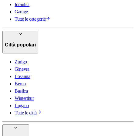
Idraulici
Garage
Tutte le categorie
Città popolari
Zurigo
Ginevra
Losanna
Berna
Basilea
Winterthur
Lugano
Tutte le città