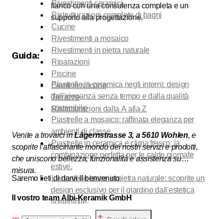
Rivestimenti ceramici
fianco con una consulenza completa e un
Ristrutturazioni complete di bagni
supporto alla progettazione.
Cucine
Rivestimenti a mosaico
Rivestimenti in pietra naturale
Guida:
Riparazioni
Piscine
Piastrelle in ceramica negli interni: design
Giunti in silicone
dall’eleganza senza tempo e dalla qualità
Terrazze
sostenibile
Ristrutturazioni dalla A alla Z
Piastrelle a mosaico: raffinata eleganza per
ambienti di classe
Venite a trovarci in
Lägernstrasse 3, a 5610 Wohlen
, e
Piastrelle in ceramica e clima fresco: la
scoprite l’affascinante mondo dei nostri servizi e prodotti,
combinazione perfetta per le calde giornate
che uniscono bellezza, funzionalità e assistenza su
estive.
misura.
Saremo lieti di darvi il benvenuto
L'arte delle lastre in pietra naturale: scoprite un
design esclusivo per il giardino dall'estetica
Il vostro team Albi-Keramik GmbH
sostenibile.