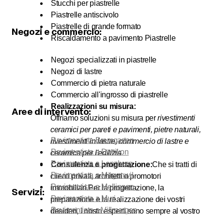
Stucchi per piastrelle
Piastrelle antiscivolo
Piastrelle di grande formato
Negozi e commercio:
Riscaldamento a pavimento Piastrelle
Negozi specializzati in piastrelle
Negozi di lastre
Commercio di pietra naturale
Commercio all'ingrosso di piastrelle
Realizzazioni su misura:
Aree di intervento:
Offriamo soluzioni su misura per
rivestimenti
ceramici per pareti e pavimenti, pietre naturali,
Pavimentista Bremgarten
rivestimenti in lastre, commercio di lastre e
Pavimentista a Dottikon
ceramica per l'edilizia
Pavimentista a Lenzburg
Consulenza e progettazione:
Che si tratti di
Pavimentista a Mägenwil
clienti privati, architetti o promotori
Pavimentista a Mellingen
immobiliari.
Per la progettazione, la
Servizi:
Pavimentista a Muri
preparazione e la realizzazione dei vostri
Pavimentista a Villmergen
desideri, i nostri esperti sono sempre al vostro