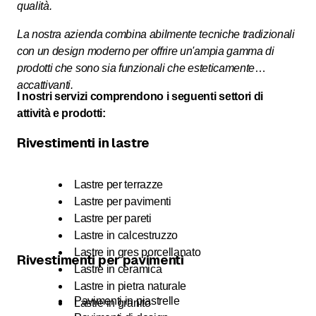
qualità.
La nostra azienda combina abilmente tecniche tradizionali
con un design moderno per offrire un'ampia gamma di
prodotti che sono sia funzionali che esteticamente
accattivanti.
I nostri servizi comprendono i seguenti settori di
attività e prodotti:
Rivestimenti in lastre
Lastre per terrazze
Lastre per pavimenti
Lastre per pareti
Lastre in calcestruzzo
Lastre in gres porcellanato
Rivestimenti per pavimenti
Lastre in ceramica
Lastre in pietra naturale
Pavimenti in piastrelle
Lastre in granito