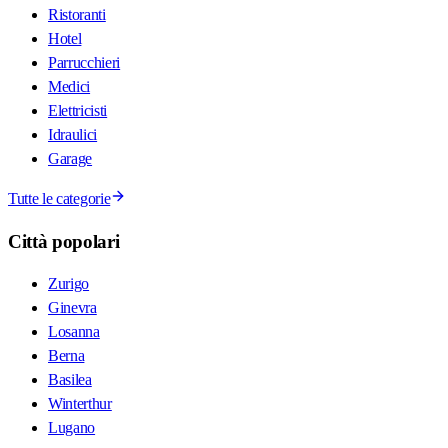
possibile imparare fuori dalla scuola in
Ristoranti
qualsiasi momento il tedesco.
Hotel
Parrucchieri
Eventi e gite culturali
Medici
Elettricisti
Ogni mese organizziamo una gita
Idraulici
condotta nella regione di Zurigo nonché
Garage
serate cinema e 0calcio. Partecipi alle
nostre organizzazioni così da trovare
Tutte le categorie
amici e naturalmente esercitare il
tedesco.
Città popolari
Certificati di tedesco e
Zurigo
diplomi
Ginevra
A1/A2/B1/B2/C1/C2
Losanna
Berna
Iscrizione all’esame della Goethe e/o
Basilea
Telc
Winterthur
Lugano