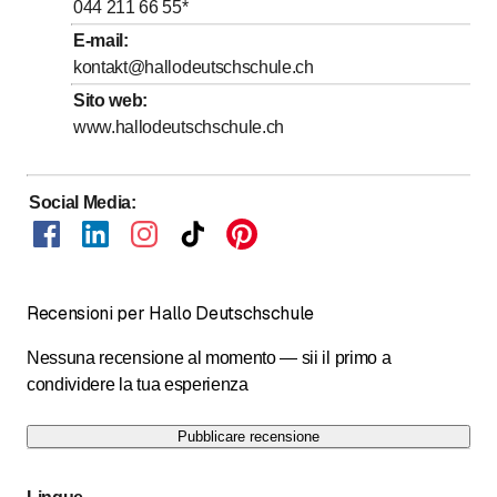
Giovedì
8
:
15
-
19
:
00
044 211 66 55
*
fino a
Venerdì
8
:
15
-
18
:
30
E-mail
:
kontakt@hallodeutschschule.ch
fino a
Sabato
9
:
00
-
12
:
15
Sito web
:
Domenica
Chiuso
www.hallodeutschschule.ch
Social Media
:
Recensioni per Hallo Deutschschule
Nessuna recensione al momento — sii il primo a
condividere la tua esperienza
Pubblicare recensione