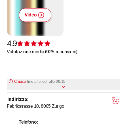
Video
4.9
Recensione 4,9 su 5 stelle
Valutazione media (925 recensioni)
Chiuso
fino a
lunedì alle 08:15
Indirizzo
:
fino a
Lunedì
8
:
15
-
19
:
00
Fabrikstrasse 10, 8005
Zurigo
fino a
Martedì
8
:
15
-
19
:
00
fino a
Mercoledì
8
:
15
-
19
:
00
Telefono
:
fino a