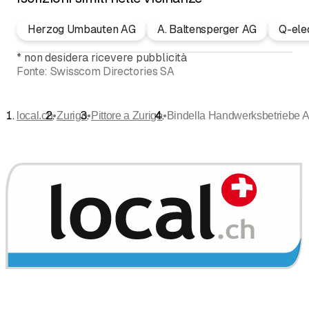
Herzog Umbauten AG
A. Baltensperger AG
Q-ele
*
non desidera ricevere pubblicità
Fonte:
Swisscom Directories SA
•
•
•
local.ch
Zurigo
Pittore a Zurigo
Bindella Handwerksbetriebe 