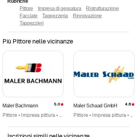
Rubriche
Pittore
Impresa di gessatura
Ristrutturazione
Facciate
Tappezzeria
Rinnovazione
Tappezzieri
Più Pittore nelle vicinanze
5.0
4.8
Maler Bachmann
Maler Schaad GmbH
Recensione
Pittore • Impresa pittura • Facciate • Tappezzeria
Pittore • Impresa pittura • Tappezzieri • Tappezzeria • Impresa di gessatura • Facciate • Rinnovazione • Pavimenti e rivestimenti in genere
Iscrizioni simili nelle vicinanze