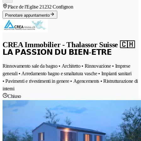
Place de l'Eglise 2
1232 Confignon
Prenotare appuntamento
CREA Immobilier - Thalassor Suisse 🇨🇭
𝗟𝗔 𝗣𝗔𝗦𝗦𝗜𝗢𝗡 𝗗𝗨 𝗕𝗜𝗘𝗡-𝗘𝗧𝗥𝗘
Rinnovamento sale da bagno • Architetto • Rinnovazione • Imprese
generali • Arredamento bagno e smaltatura vasche • Impianti sanitari
• Pavimenti e rivestimenti in genere • Agencements • Ristrutturazione di
interni
Chiuso