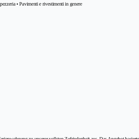
ppezzeria • Pavimenti e rivestimenti in genere
 Ferienwohnung zu unserer vollsten Zufriedenheit aus. Das Angebot basiert