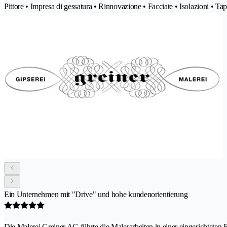
Pittore • Impresa di gessatura • Rinnovazione • Facciate • Isolazioni • Ta
Ein Unternehmen mit "Drive" und hohe kundenorientierung
Die Malerei Greiner AG führte die Malerarbeiten in einer eingerichteten