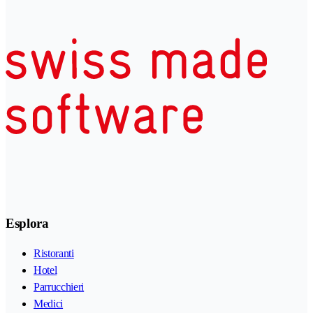
Esplora
Ristoranti
Hotel
Parrucchieri
Medici