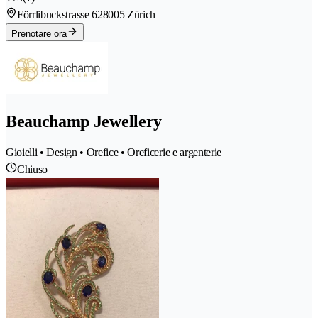
Förrlibuckstrasse 62
8005 Zürich
Prenotare ora
Beauchamp Jewellery
Gioielli • Design • Orefice • Oreficerie e argenterie
Chiuso