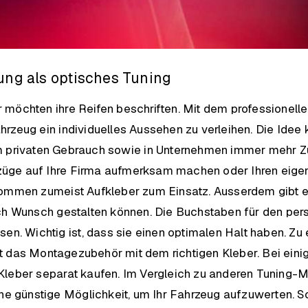
ung als optisches Tuning
möchten ihre Reifen beschriften. Mit dem professionellen
rzeug ein individuelles Aussehen zu verleihen. Die Ide
m privaten Gebrauch sowie in Unternehmen immer mehr Z
ftzüge auf Ihre Firma aufmerksam machen oder Ihren eigene
ommen zumeist Aufkleber zum Einsatz. Ausserdem gibt es 
ch Wunsch gestalten können. Die Buchstaben für den pers
sen. Wichtig ist, dass sie einen optimalen Halt haben. Z
 das Montagezubehör mit dem richtigen Kleber. Bei eini
leber separat kaufen. Im Vergleich zu anderen Tuning-M
ine günstige Möglichkeit, um Ihr Fahrzeug aufzuwerten. So