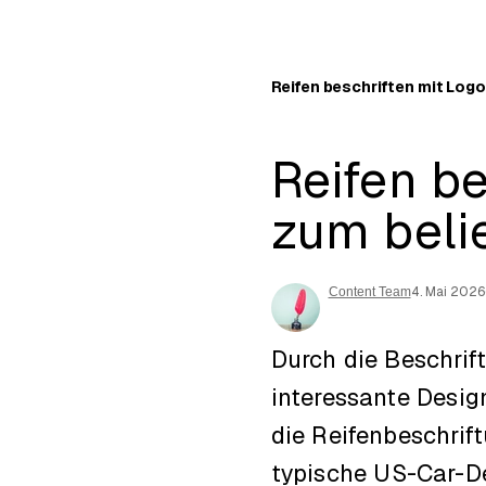
Reifen beschriften mit Logo
Reifen be
zum beli
4. Mai 2026
Content Team
Durch die Beschrif
interessante Desig
die Reifenbeschrif
typische US-Car-Des