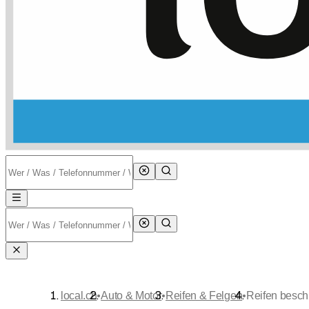
•
•
•
local.ch
Auto & Motor
Reifen & Felgen
Reifen besch