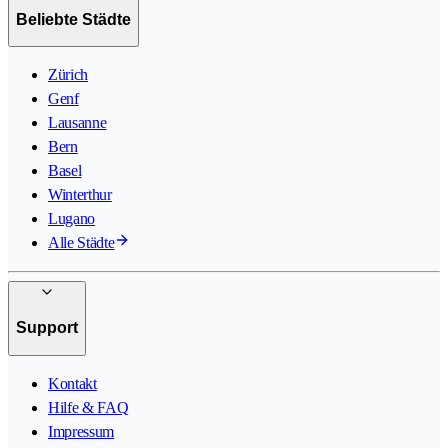
Beliebte Städte
Zürich
Genf
Lausanne
Bern
Basel
Winterthur
Lugano
Alle Städte
Support
Kontakt
Hilfe & FAQ
Impressum