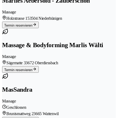
Marlies Aebersold - Zauberschön
Massage
Holzstrasse 15
3504 Niederhünigen
Termin reservieren
Massage & Bodyforming Marlis Wälti
Massage
Sägematte 3
3672 Oberdiessbach
Termin reservieren
MasSandra
Massage
Geschlossen
Brunismattweg 2
3665 Wattenwil