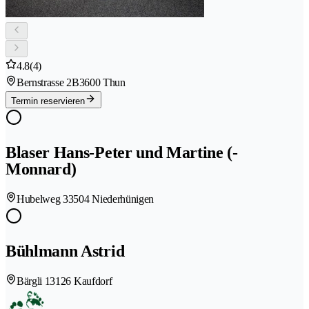
4.8
(4)
Bernstrasse 2B
3600 Thun
Termin reservieren
Blaser Hans-Peter und Martine (-
Monnard)
Hubelweg 3
3504 Niederhünigen
Bühlmann Astrid
Bärgli 1
3126 Kaufdorf