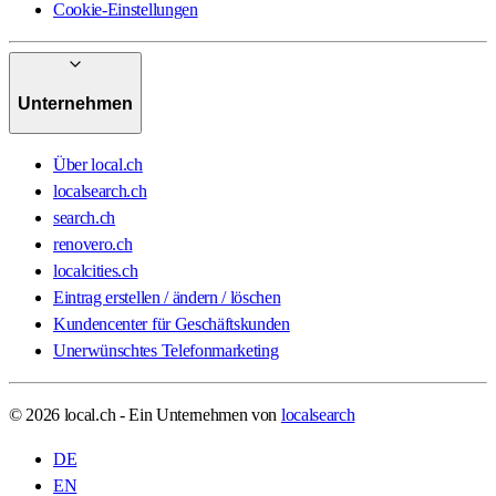
Cookie-Einstellungen
Unternehmen
Über local.ch
localsearch.ch
search.ch
renovero.ch
localcities.ch
Eintrag erstellen / ändern / löschen
Kundencenter für Geschäftskunden
Unerwünschtes Telefonmarketing
© 2026 local.ch - Ein Unternehmen von
localsearch
DE
EN