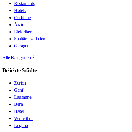
Restaurants
Hotels
Coiffeure
Ärzte
Elektriker
Sanitärinstallation
Garagen
Alle Kategorien
Beliebte Städte
Zürich
Genf
Lausanne
Bern
Basel
Winterthur
Lugano