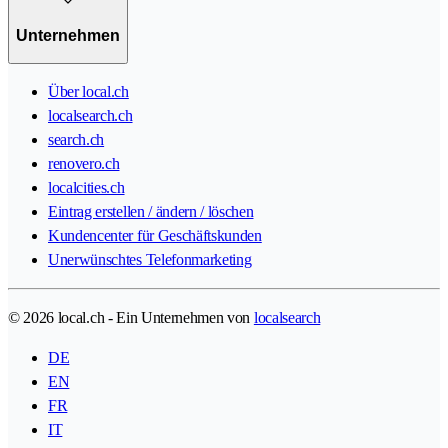
Unternehmen
Über local.ch
localsearch.ch
search.ch
renovero.ch
localcities.ch
Eintrag erstellen / ändern / löschen
Kundencenter für Geschäftskunden
Unerwünschtes Telefonmarketing
© 2026 local.ch - Ein Unternehmen von
localsearch
DE
EN
FR
IT