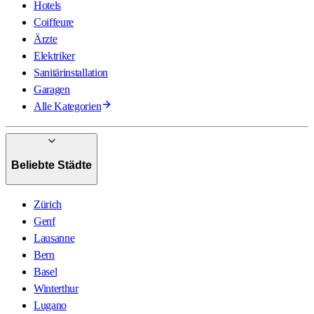
Hotels
Coiffeure
Ärzte
Elektriker
Sanitärinstallation
Garagen
Alle Kategorien
Beliebte Städte
Zürich
Genf
Lausanne
Bern
Basel
Winterthur
Lugano