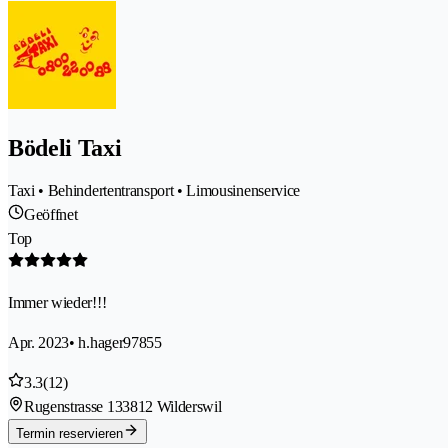
Bödeli Taxi
Taxi • Behindertentransport • Limousinenservice
Geöffnet
Top
Immer wieder!!!
Apr. 2023
• h.hager97855
3.3
(12)
Rugenstrasse 13
3812 Wilderswil
Termin reservieren