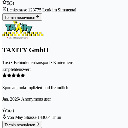
5
(3)
Lenkstrasse 12
3775 Lenk im Simmental
Termin reservieren
TAXITY GmbH
Taxi • Behindertentransport • Kurierdienst
Empfehlenswert
Spontan, unkompliziert und freundlich
Jan. 2026
• Anonymous user
5
(2)
Von May-Strasse 14
3604 Thun
Termin reservieren