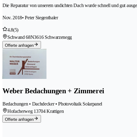
Die Reparatur von unserem undichten Dach wurde schnell und gut ausgefü
Nov. 2018
• Peter Siegenthaler
4.8
(5)
Schwand 68N
3616 Schwarzenegg
Offerte anfragen
Weber Bedachungen + Zimmerei
Bedachungen • Dachdecker • Photovoltaik Solarpanel
Hofacherweg 1
3704 Krattigen
Offerte anfragen