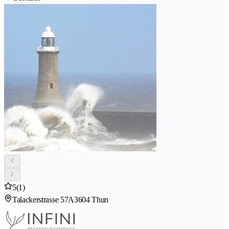
5
(1)
Talackerstrasse 57A
3604 Thun