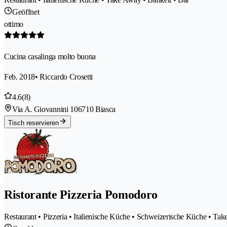
Geöffnet
ottimo
Cucina casalinga molto buona
Feb. 2018
• Riccardo Crosetti
4.6
(8)
Via A. Giovannini 10
6710 Biasca
Tisch reservieren
Ristorante Pizzeria Pomodoro
Restaurant • Pizzeria • Italienische Küche • Schweizerische Küche • Ta