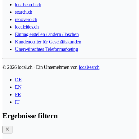
localsearch.ch
search.ch
renovero.ch
localcities.ch
Eintrag erstellen / ändern / löschen
Kundencenter für Geschäftskunden
Unerwünschtes Telefonmarketing
© 2026 local.ch - Ein Unternehmen von
localsearch
DE
EN
FR
IT
Ergebnisse filtern