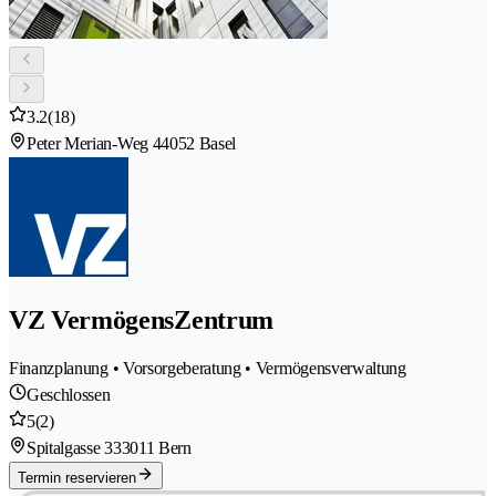
3.2
(18)
Peter Merian-Weg 4
4052 Basel
VZ VermögensZentrum
Finanzplanung • Vorsorgeberatung • Vermögensverwaltung
Geschlossen
5
(2)
Spitalgasse 33
3011 Bern
Termin reservieren