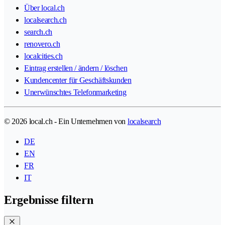
Über local.ch
localsearch.ch
search.ch
renovero.ch
localcities.ch
Eintrag erstellen / ändern / löschen
Kundencenter für Geschäftskunden
Unerwünschtes Telefonmarketing
© 2026 local.ch - Ein Unternehmen von
localsearch
DE
EN
FR
IT
Ergebnisse filtern