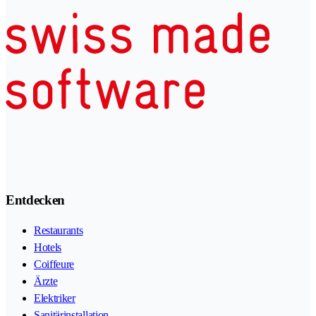
Entdecken
Restaurants
Hotels
Coiffeure
Ärzte
Elektriker
Sanitärinstallation