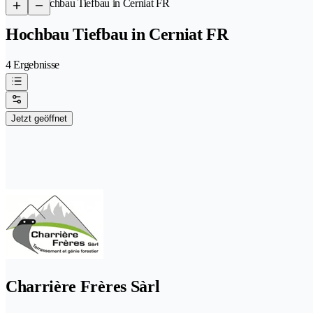
/
Hochbau Tiefbau in Cerniat FR
Hochbau Tiefbau in Cerniat FR
4 Ergebnisse
Jetzt geöffnet
Charrière Frères Sàrl