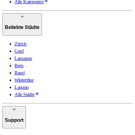
Alle Kategorien
Beliebte Städte
Zürich
Genf
Lausanne
Bern
Basel
Winterthur
Lugano
Alle Städte
Support