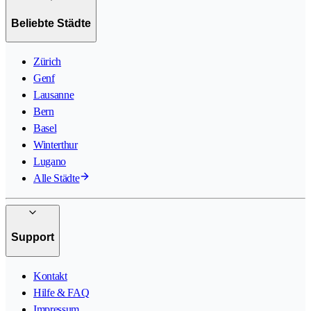
Beliebte Städte
Zürich
Genf
Lausanne
Bern
Basel
Winterthur
Lugano
Alle Städte
Support
Kontakt
Hilfe & FAQ
Impressum