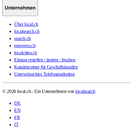
Unternehmen
Über local.ch
localsearch.ch
search.ch
renovero.ch
localcities.ch
Eintrag erstellen / ändern / löschen
Kundencenter für Geschäftskunden
Unerwünschtes Telefonmarketing
© 2026 local.ch - Ein Unternehmen von
localsearch
DE
EN
FR
IT