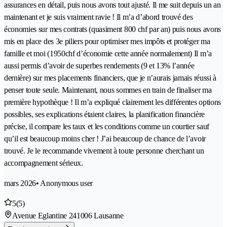
assurances en détail, puis nous avons tout ajusté. Il me suit depuis un an
maintenant et je suis vraiment ravie ! Il m’a d’abord trouvé des
économies sur mes contrats (quasiment 800 chf par an) puis nous avons
mis en place des 3e piliers pour optimiser mes impôts et protéger ma
famille et moi (1950chf d’économie cette année normalement) Il m’a
aussi permis d’avoir de superbes rendements (9 et 13% l’année
dernière) sur mes placements financiers, que je n’aurais jamais réussi à
penser toute seule. Maintenant, nous sommes en train de finaliser ma
première hypothèque ! Il m’a expliqué clairement les différentes options
possibles, ses explications étaient claires, la planification financière
précise, il compare les taux et les conditions comme un courtier sauf
qu’il est beaucoup moins cher ! J’ai beaucoup de chance de l’avoir
trouvé. Je le recommande vivement à toute personne cherchant un
accompagnement sérieux.
mars 2026
• Anonymous user
5
(5)
Avenue Eglantine 24
1006 Lausanne