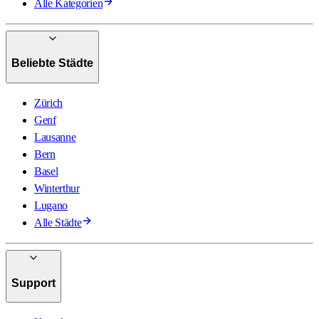
Alle Kategorien
Beliebte Städte
Zürich
Genf
Lausanne
Bern
Basel
Winterthur
Lugano
Alle Städte
Support