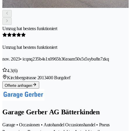
Umzug hat bestens funktioniert
Umzug hat bestens funktioniert
nov. 2023
• icqnq235b4s1x0965h36zoam50s5s5sybu8n7zkq
4.3
(6)
Kirchbergstrasse 201
3400 Burgdorf
Offerte anfragen
Garage Gerber AG Bätterkinden
Garage • Occasionen • Autohandel Occasionshandel • Pneus